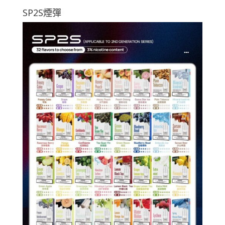
SP2S煙彈