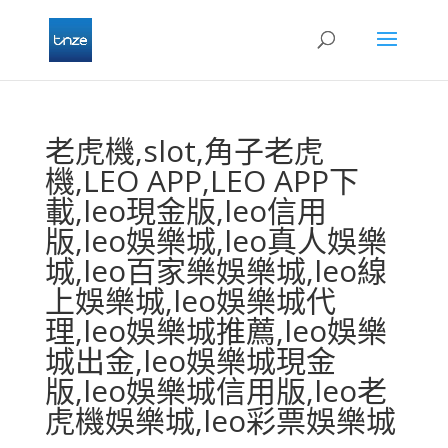
老虎機,slot,角子老虎
機,LEO APP,LEO APP下
載,leo現金版,leo信用
版,leo娛樂城,leo真人娛樂
城,leo百家樂娛樂城,leo線
上娛樂城,leo娛樂城代
理,leo娛樂城推薦,leo娛樂
城出金,leo娛樂城現金
版,leo娛樂城信用版,leo老
虎機娛樂城,leo彩票娛樂城