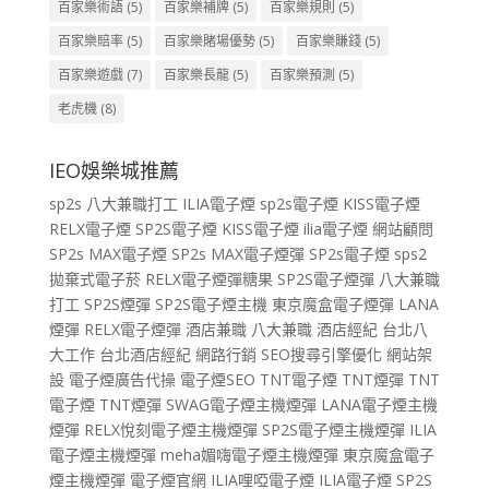
百家樂術語
(5)
百家樂補牌
(5)
百家樂規則
(5)
百家樂賠率
(5)
百家樂賭場優勢
(5)
百家樂賺錢
(5)
百家樂遊戲
(7)
百家樂長龍
(5)
百家樂預測
(5)
老虎機
(8)
IEO娛樂城推薦
sp2s
八大兼職打工
ILIA電子煙
sp2s電子煙
KISS電子煙
RELX電子煙
SP2S電子煙
KISS電子煙
ilia電子煙
網站顧問
SP2s MAX電子煙
SP2s MAX電子煙彈
SP2s電子煙
sps2
拋棄式電子菸
RELX電子煙彈糖果
SP2S電子煙彈
八大兼職
打工
SP2S煙彈
SP2S電子煙主機
東京魔盒電子煙彈
LANA
煙彈
RELX電子煙彈
酒店兼職
八大兼職
酒店經紀
台北八
大工作
台北酒店經紀
網路行銷
SEO搜尋引擎優化
網站架
設
電子煙廣告代操
電子煙SEO
TNT電子煙
TNT煙彈
TNT
電子煙
TNT煙彈
SWAG電子煙主機煙彈
LANA電子煙主機
煙彈
RELX悅刻電子煙主機煙彈
SP2S電子煙主機煙彈
ILIA
電子煙主機煙彈
meha媚嗨電子煙主機煙彈
東京魔盒電子
煙主機煙彈
電子煙官網
ILIA哩啞電子煙
ILIA電子煙
SP2S