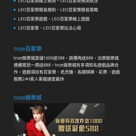
LEO百家樂線上預測，LEO百家樂預測玩法
LEO百家樂簡易規則，LEO百家樂簡易策略
LEO百家樂遊戲，LEO百家樂線上遊戲
LEO百家樂、LEO百家樂玩法心得
tnze百家樂
tnze娛樂城首儲1000送588，跳槽再送888，泊樂娛樂城
連續簽到一周送888，tnze娛樂城有多項知名遊戲品牌合
作，遊戲項目有百家樂、老虎機、各類棋牌、彩票，遊戲
服務24H真人客服速度最快.
tnze娛樂城