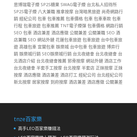
思博瑞電子煙
SP2S糖果
SWAG電子煙
台北私人招待所
SP2S電子煙
八大兼職
推拿按摩
台灣暗黑旅遊
尚奇網路行
銷
經紀公司
包車
包車推薦
包車價格
包車
包車車款
包車
行程
包車旅遊
包車推薦
TNT電子煙彈
包車價格
網路行銷
SEO
包車
酒店兼差
酒店應徵
公關兼差
公關兼職
SEO
酒
店兼職
SEO
網站外鏈
花蓮包車旅遊
包車旅遊
台中包車旅
遊
高雄包車
宜蘭包車
娛樂城
台中包車
包車旅遊
博弈行
銷
娛樂城行銷
SEO娛樂城行銷
台北夜總會
台北夜總會
台
北酒店介紹
台北夜總會推薦
邪骨按摩
網站外鏈
酒店工作
台北夜總會
半套手工按摩
台北按摩
半套店
正妹按摩
正妹
按摩
酒店應徵
酒店兼差
酒店打工
經紀公司
台北經紀公司
新北按摩
居家按摩
到府按摩
酒店兼差
酒店應徵
公關兼差
tnze百家樂
高手LEO百家樂賺錢法