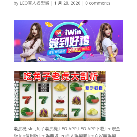
by
LEO真人娛樂城
|
1 月 28, 2020
|
0 comments
老虎機,slot,角子老虎機,LEO APP,LEO APP下載,leo現金
版,leo信用版,leo娛樂城,leo真人娛樂城,leo百家樂娛樂