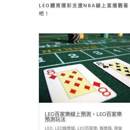
LEO體育運彩支援NBA線上直播
吧！
LEO百家樂線上預測，LEO百家樂
預測玩法
LEO
,
LEO娛樂城
,
LEO百家樂
,
娛樂城
,
現金