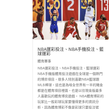
NBA運彩投注、NBA手機投注、籃
球運彩
體育賽事
NBA運彩投注、NBA手機投注、籃球運彩
NBA手機版體育投注遊戲在全球是一個熱門
的博弈項目，很多人特別喜歡NBA籃球跟
MLB棒球，這也是為啥全世界有一半的賭金
都是在體育項目裡面，也是以往現金版最多
人喜歡玩的體育博奕遊戲。 NBA體育博彩的
玩家比一般彩球玩家要懂得更多的資訊分
析，因為體育博彩不像是彩球只要投注號