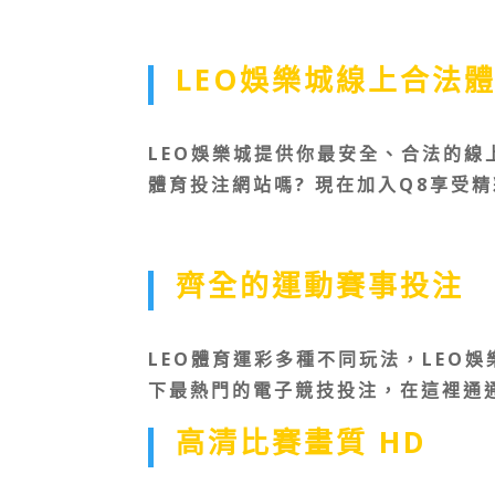
LEO娛樂城線上合法
LEO娛樂城提供你最安全、合法的
體育投注網站嗎? 現在加入Q8享受
齊全的運動賽事投注
LEO體育運彩多種不同玩法，LEO
下最熱門的電子競技投注，在這裡通
高清比賽畫質 HD