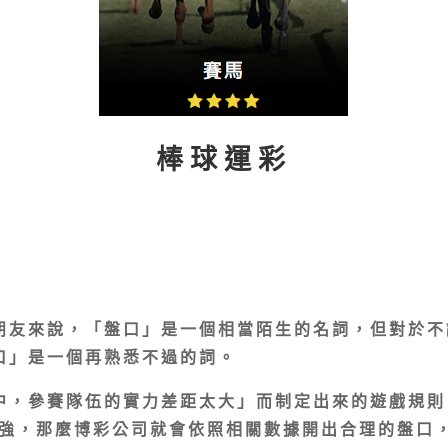
棒球運彩
朋友來說，「盤口」是一個相當陌生的名詞，但對於不
口」是一個再熟悉不過的詞。
中，參賽隊伍的實力差距太大」而制定出來的遊戲規則
強，那麼博彩公司就會依照相關數據開出合理的盤口，