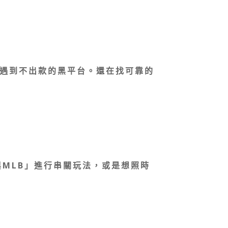
心遇到不出款的黑平台。還在找可靠的
與MLB」進行串關玩法，或是想照時