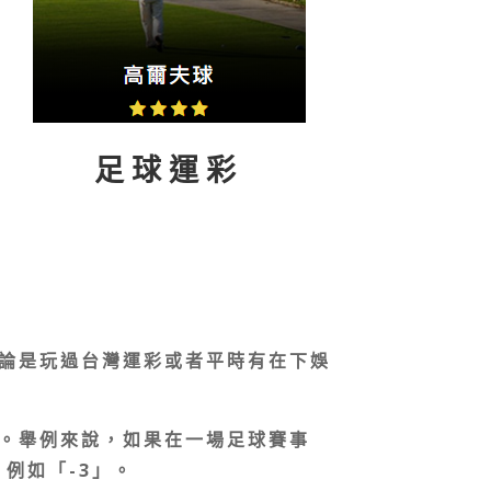
足球運彩
論是玩過台灣運彩或者平時有在下娛
。舉例來說，如果在一場足球賽事
例如「-3」。