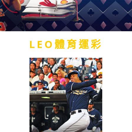
LEO體育運彩