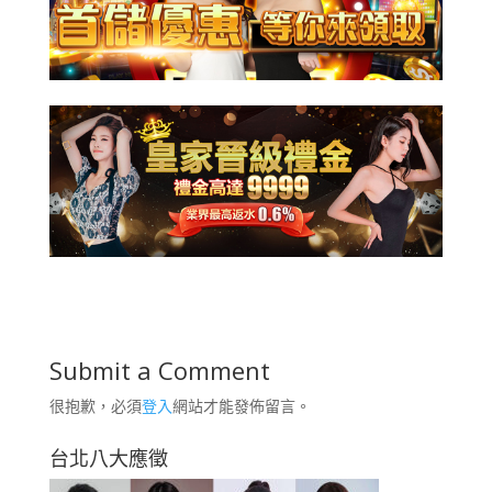
Submit a Comment
很抱歉，必須
登入
網站才能發佈留言。
台北八大應徵