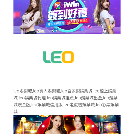
leo娛樂城,leo真人娛樂城,leo百家樂娛樂城,leo線上娛樂
城,leo娛樂城代理,leo娛樂城推薦,leo娛樂城出金,leo娛樂
城現金版,leo娛樂城信用版,leo老虎機娛樂城,leo彩票娛樂
城