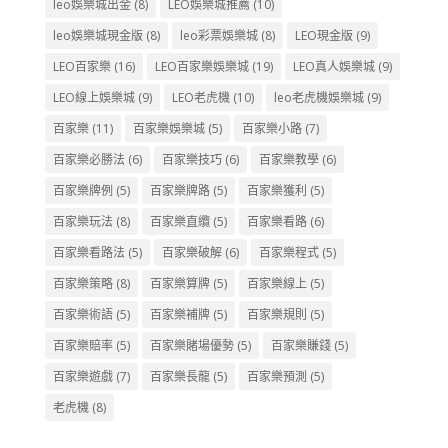
leo娛樂城出金
(8)
LEO娛樂城推薦
(10)
leo娛樂城現金版
(8)
leo彩票娛樂城
(8)
LEO現金版
(9)
LEO百家樂
(16)
LEO百家樂娛樂城
(19)
LEO真人娛樂城
(9)
LEO線上娛樂城
(9)
LEO老虎機
(10)
leo老虎機娛樂城
(9)
百家樂
(11)
百家樂娛樂城
(5)
百家樂小路
(7)
百家樂必勝法
(6)
百家樂技巧
(6)
百家樂教學
(6)
百家樂牌例
(5)
百家樂牌路
(5)
百家樂獲利
(5)
百家樂玩法
(8)
百家樂直纜
(5)
百家樂看路
(6)
百家樂看路法
(5)
百家樂破解
(6)
百家樂程式
(5)
百家樂策略
(8)
百家樂算牌
(5)
百家樂線上
(5)
百家樂術語
(5)
百家樂補牌
(5)
百家樂規則
(5)
百家樂賠率
(5)
百家樂賭場優勢
(5)
百家樂賺錢
(5)
百家樂遊戲
(7)
百家樂長龍
(5)
百家樂預測
(5)
老虎機
(8)