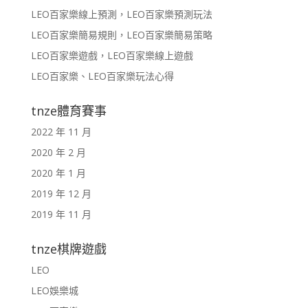
LEO百家樂線上預測，LEO百家樂預測玩法
LEO百家樂簡易規則，LEO百家樂簡易策略
LEO百家樂遊戲，LEO百家樂線上遊戲
LEO百家樂、LEO百家樂玩法心得
tnze體育賽事
2022 年 11 月
2020 年 2 月
2020 年 1 月
2019 年 12 月
2019 年 11 月
tnze棋牌遊戲
LEO
LEO娛樂城