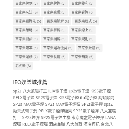
百家樂牌例
(5)
百家樂牌路
(5)
百家樂獲利
(5)
百家樂玩法
(8)
百家樂直纜
(5)
百家樂看路
(6)
百家樂看路法
(5)
百家樂破解
(6)
百家樂程式
(5)
百家樂策略
(8)
百家樂算牌
(5)
百家樂線上
(5)
百家樂術語
(5)
百家樂補牌
(5)
百家樂規則
(5)
百家樂賠率
(5)
百家樂賭場優勢
(5)
百家樂賺錢
(5)
百家樂遊戲
(7)
百家樂長龍
(5)
百家樂預測
(5)
老虎機
(8)
IEO娛樂城推薦
sp2s
八大兼職打工
ILIA電子煙
sp2s電子煙
KISS電子煙
RELX電子煙
SP2S電子煙
KISS電子煙
ilia電子煙
網站顧問
SP2s MAX電子煙
SP2s MAX電子煙彈
SP2s電子煙
sps2
拋棄式電子菸
RELX電子煙彈糖果
SP2S電子煙彈
八大兼職
打工
SP2S煙彈
SP2S電子煙主機
東京魔盒電子煙彈
LANA
煙彈
RELX電子煙彈
酒店兼職
八大兼職
酒店經紀
台北八