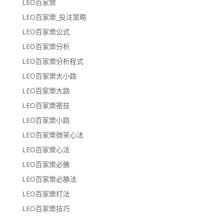
LEO百家樂
LEO百家樂_投注策略
LEO百家樂公式
LEO百家樂分析
LEO百家樂分析程式
LEO百家樂大小路
LEO百家樂大路
LEO百家樂密技
LEO百家樂小路
LEO百家樂微笑心法
LEO百家樂心法
LEO百家樂必勝
LEO百家樂必勝法
LEO百家樂打法
LEO百家樂技巧