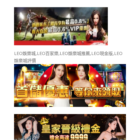
LEO娛樂城,LEO百家樂,LEO娛樂城推薦,LEO現金版,LEO
娛樂城評價