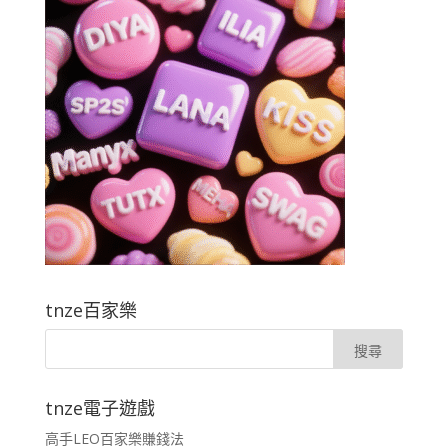
tnze百家樂
tnze電子遊戲
高手LEO百家樂賺錢法