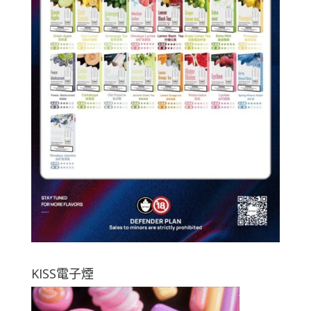
KISS電子煙