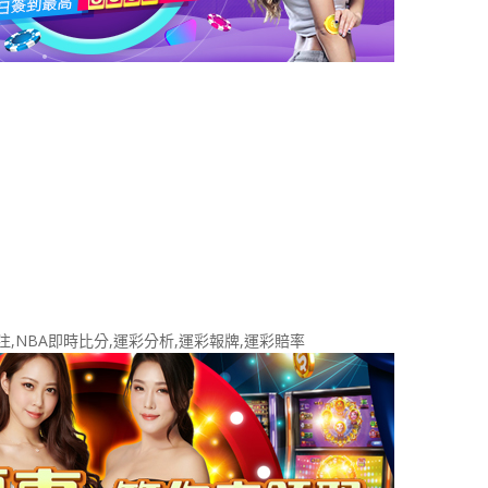
注,NBA即時比分,運彩分析,運彩報牌,運彩賠率