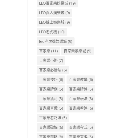
LEO百家樂娛樂城
(19)
LEO真人娛樂城
(9)
LEO線上娛樂城
(9)
LEO老虎機
(10)
leo老虎機娛樂城
(9)
百家樂
(11)
百家樂娛樂城
(5)
百家樂小路
(7)
百家樂必勝法
(6)
百家樂技巧
(6)
百家樂教學
(6)
百家樂牌例
(5)
百家樂牌路
(5)
百家樂獲利
(5)
百家樂玩法
(8)
百家樂直纜
(5)
百家樂看路
(6)
百家樂看路法
(5)
百家樂破解
(6)
百家樂程式
(5)
百家樂策略
(8)
百家樂算牌
(5)