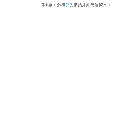
很抱歉，必須
登入
網站才能發佈留言。