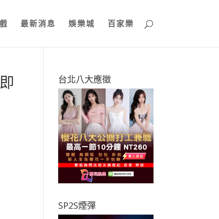
戲
最新消息
娛樂城
百家樂
A即
台北八大應徵
SP2S煙彈