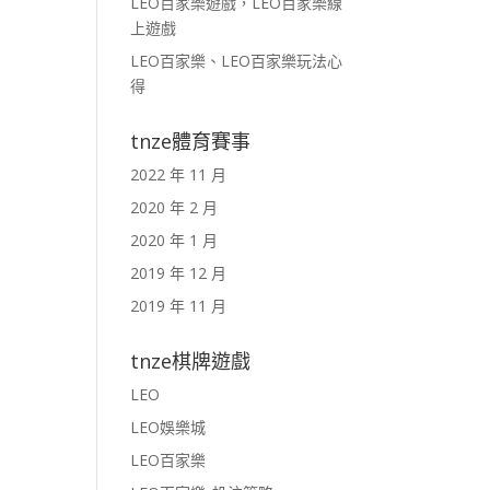
LEO百家樂遊戲，LEO百家樂線
上遊戲
LEO百家樂、LEO百家樂玩法心
得
tnze體育賽事
2022 年 11 月
2020 年 2 月
2020 年 1 月
2019 年 12 月
2019 年 11 月
tnze棋牌遊戲
LEO
LEO娛樂城
LEO百家樂