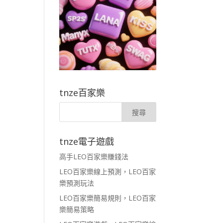
tnze百家樂
tnze電子遊戲
高手LEO百家樂賺錢法
LEO百家樂線上預測，LEO百家
樂預測玩法
LEO百家樂簡易規則，LEO百家
樂簡易策略