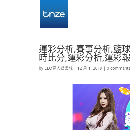
運彩分析,賽事分析,籃球
時比分,運彩分析,運彩
by
LEO真人娛樂城
|
12 月 1, 2019
|
0 comment