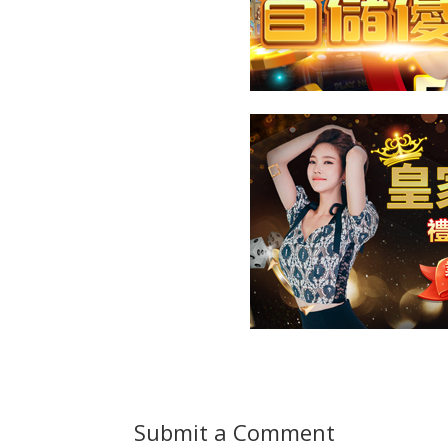
Submit a Comment