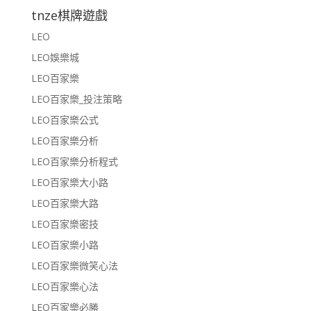
tnze棋牌遊戲
LEO
LEO娛樂城
LEO百家樂
LEO百家樂_投注策略
LEO百家樂公式
LEO百家樂分析
LEO百家樂分析程式
LEO百家樂大小路
LEO百家樂大路
LEO百家樂密技
LEO百家樂小路
LEO百家樂微笑心法
LEO百家樂心法
LEO百家樂必勝