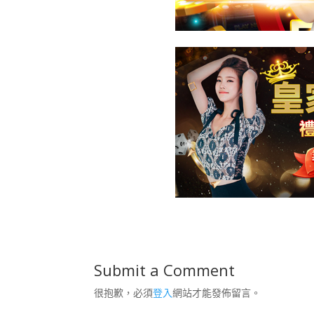
Submit a Comment
很抱歉，必須
登入
網站才能發佈留言。