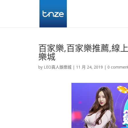
百家樂,百家樂推薦,線上
樂城
by
LEO真人娛樂城
|
11 月 24, 2019
|
0 commen