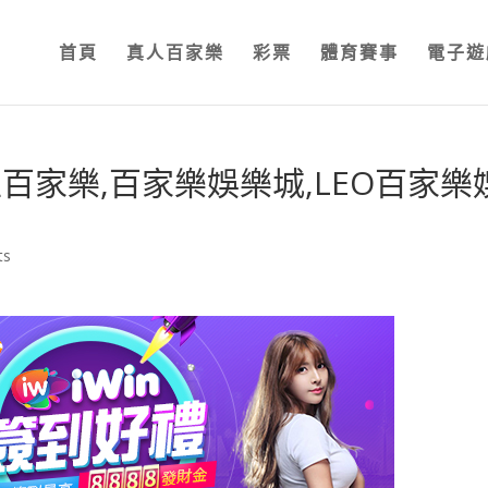
首頁
真人百家樂
彩票
體育賽事
電子遊
百家樂,百家樂娛樂城,LEO百家樂
ts