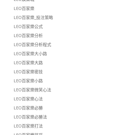
LEO百家樂
LEO百家樂_投注策略
LEO百家樂公式
LEO百家樂分析
LEO百家樂分析程式
LEO百家樂大小路
LEO百家樂大路
LEO百家樂密技
LEO百家樂小路
LEO百家樂微笑心法
LEO百家樂心法
LEO百家樂必勝
LEO百家樂必勝法
LEO百家樂打法
LEO百家樂技巧