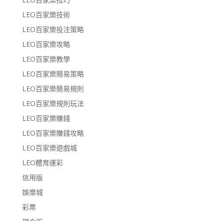
LEO百家樂技術
LEO百家樂投注策略
LEO百家樂攻略
LEO百家樂教學
LEO百家樂簡易策略
LEO百家樂簡易規則
LEO百家樂規則玩法
LEO百家樂賺錢
LEO百家樂賺錢攻略
LEO百家樂遊戲城
LEO體育運彩
信用版
娛樂城
彩票