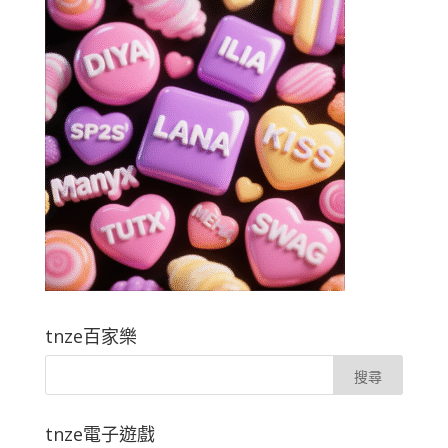
tnze百家樂
tnze電子遊戲