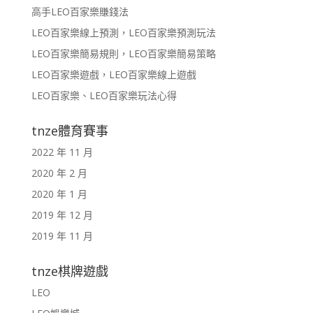
高手LEO百家樂賺錢法
LEO百家樂線上預測，LEO百家樂預測玩法
LEO百家樂簡易規則，LEO百家樂簡易策略
LEO百家樂遊戲，LEO百家樂線上遊戲
LEO百家樂、LEO百家樂玩法心得
tnze體育賽事
2022 年 11 月
2020 年 2 月
2020 年 1 月
2019 年 12 月
2019 年 11 月
tnze棋牌遊戲
LEO