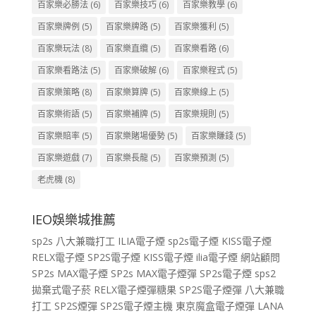
百家樂必勝法
(6)
百家樂技巧
(6)
百家樂教學
(6)
百家樂牌例
(5)
百家樂牌路
(5)
百家樂獲利
(5)
百家樂玩法
(8)
百家樂直纜
(5)
百家樂看路
(6)
百家樂看路法
(5)
百家樂破解
(6)
百家樂程式
(5)
百家樂策略
(8)
百家樂算牌
(5)
百家樂線上
(5)
百家樂術語
(5)
百家樂補牌
(5)
百家樂規則
(5)
百家樂賠率
(5)
百家樂賭場優勢
(5)
百家樂賺錢
(5)
百家樂遊戲
(7)
百家樂長龍
(5)
百家樂預測
(5)
老虎機
(8)
IEO娛樂城推薦
sp2s
八大兼職打工
ILIA電子煙
sp2s電子煙
KISS電子煙
RELX電子煙
SP2S電子煙
KISS電子煙
ilia電子煙
網站顧問
SP2s MAX電子煙
SP2s MAX電子煙彈
SP2s電子煙
sps2
拋棄式電子菸
RELX電子煙彈糖果
SP2S電子煙彈
八大兼職
打工
SP2S煙彈
SP2S電子煙主機
東京魔盒電子煙彈
LANA