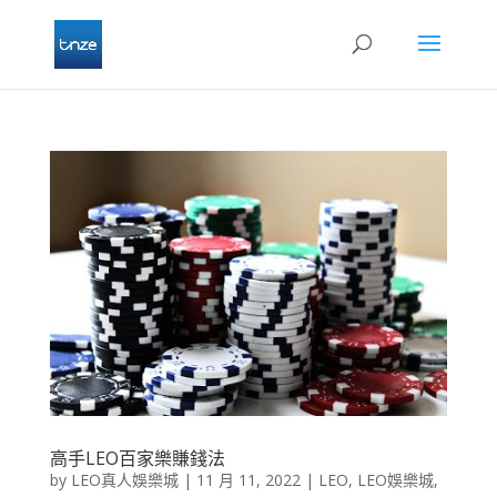
高手LEO百家樂賺錢法
by
LEO真人娛樂城
|
11 月 11, 2022
|
LEO
,
LEO娛樂城
,