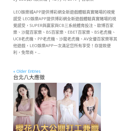
LEO娛樂城APP提供博彩網全新遊戲體驗真實賭場的視覺
感受 LEO娛樂APP提供博彩網全新遊戲體驗真實賭場的視
覺感受，SUPER與贏家與CB三系統體育投注、歐博百家
樂、沙龍百家樂、BS百家樂、EBET百家樂、BS老虎機、
UC8老虎機、PP老虎機、沙龍老虎機、AV女優百家樂等其
他遊戲，LEO娛樂APP一次滿足您所有享受！存提款便
利，免幣商。...
« Older Entries
台北八大應徵