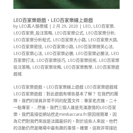
LEO百家樂遊戲，LEO百家樂線上遊戲
by
LEO真人娛樂城
|
2 月 29, 2020
|
LEO
,
LEO百家樂
,
LEO百家樂_投注策略
,
LEO百家樂公式
,
LEO百家樂分析
,
LEO百家樂分析程式
,
LEO百家樂大小路
,
LEO百家樂大路
,
LEO百家樂密技
,
LEO百家樂小路
,
LEO百家樂微笑心法
,
LEO百家樂心法
,
LEO百家樂必勝
,
LEO百家樂必勝法
,
LEO
百家樂打法
,
LEO百家樂技巧
,
LEO百家樂技術
,
LEO百家樂
投注策略
,
LEO百家樂攻略
,
LEO百家樂教學
,
LEO百家樂遊
戲城
LEO百家樂遊戲，LEO百家樂線上遊戲 LEO百家樂遊戲城
LEO百家樂遊戲：對此遊戲有哪些基本了解？ 在我們的團
隊，我們的球員非常不同的配置文件：專家老虎機，二十
一點專家，…然後，我們三個人誰是充滿激情的LEO百家
樂，我們直接從網站挖走minibaccara.fr/原因很簡單，因
為它們對我們來說是法國最好的。對於這些人來說，他們
的活動仍然是賭場中最有趣的事情。確實，這款非常接近