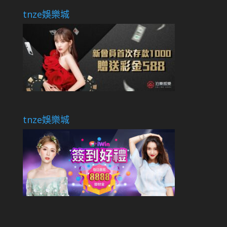
tnze娛樂城
tnze娛樂城