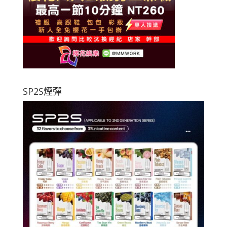
SP2S煙彈