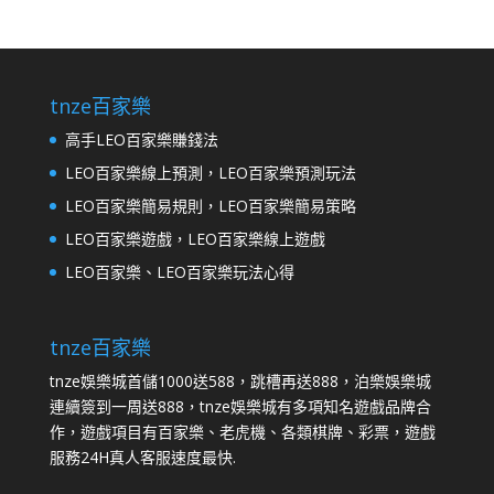
tnze百家樂
高手LEO百家樂賺錢法
LEO百家樂線上預測，LEO百家樂預測玩法
LEO百家樂簡易規則，LEO百家樂簡易策略
LEO百家樂遊戲，LEO百家樂線上遊戲
LEO百家樂、LEO百家樂玩法心得
tnze百家樂
tnze娛樂城首儲1000送588，跳槽再送888，泊樂娛樂城
連續簽到一周送888，tnze娛樂城有多項知名遊戲品牌合
作，遊戲項目有百家樂、老虎機、各類棋牌、彩票，遊戲
服務24H真人客服速度最快.