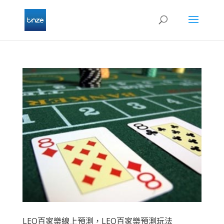
LEO百家樂線上預測，LEO百家樂預測玩法