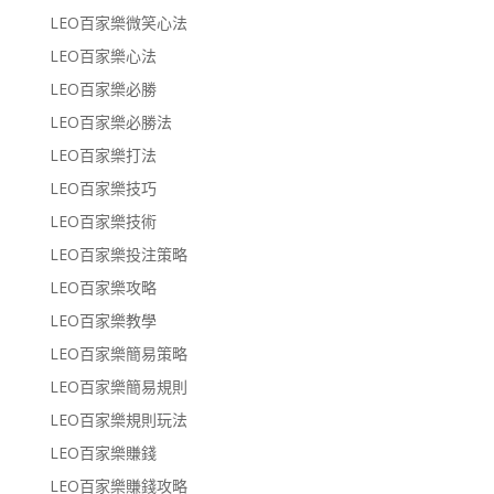
LEO百家樂微笑心法
LEO百家樂心法
LEO百家樂必勝
LEO百家樂必勝法
LEO百家樂打法
LEO百家樂技巧
LEO百家樂技術
LEO百家樂投注策略
LEO百家樂攻略
LEO百家樂教學
LEO百家樂簡易策略
LEO百家樂簡易規則
LEO百家樂規則玩法
LEO百家樂賺錢
LEO百家樂賺錢攻略