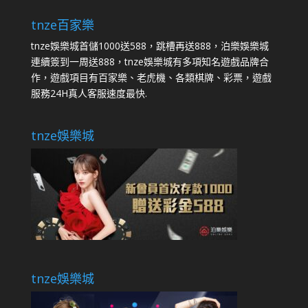
tnze百家樂
tnze娛樂城首儲1000送588，跳槽再送888，泊樂娛樂城
連續簽到一周送888，tnze娛樂城有多項知名遊戲品牌合
作，遊戲項目有百家樂、老虎機、各類棋牌、彩票，遊戲
服務24H真人客服速度最快.
tnze娛樂城
tnze娛樂城