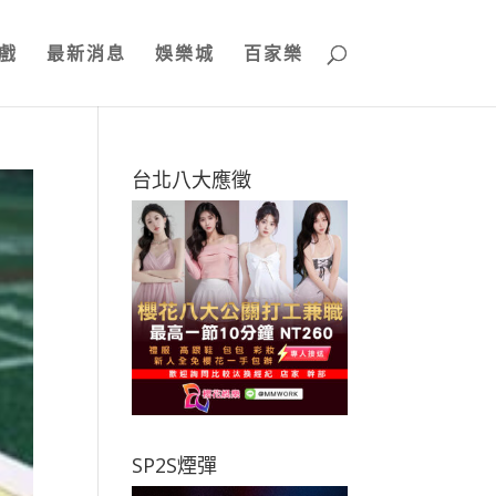
戲
最新消息
娛樂城
百家樂
台北八大應徵
SP2S煙彈