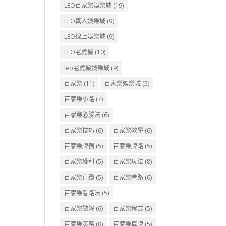
LEO百家樂娛樂城
(19)
LEO真人娛樂城
(9)
LEO線上娛樂城
(9)
LEO老虎機
(10)
leo老虎機娛樂城
(9)
百家樂
(11)
百家樂娛樂城
(5)
百家樂小路
(7)
百家樂必勝法
(6)
百家樂技巧
(6)
百家樂教學
(6)
百家樂牌例
(5)
百家樂牌路
(5)
百家樂獲利
(5)
百家樂玩法
(8)
百家樂直纜
(5)
百家樂看路
(6)
百家樂看路法
(5)
百家樂破解
(6)
百家樂程式
(5)
百家樂策略
(8)
百家樂算牌
(5)