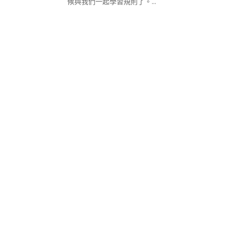
候與我們一起學習規則了。...