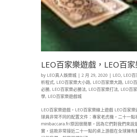
LEO百家樂遊戲，LEO百
by
LEO真人娛樂城
|
2 月 29, 2020
|
LEO
,
LEO
析程式
,
LEO百家樂大小路
,
LEO百家樂大路
,
LEO
必勝
,
LEO百家樂必勝法
,
LEO百家樂打法
,
LEO百
學
,
LEO百家樂遊戲城
LEO百家樂遊戲，LEO百家樂線上遊戲 LEO百
球員非常不同的配置文件：專家老虎機，二十一點
minibaccara.fr/原因很簡單，因為它們
實，這款非常接近二十一點的桌上游戲在全球擁有數