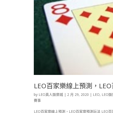
LEO百家樂線上預測，LE
by
LEO真人娛樂城
|
2 月 29, 2020
|
LEO
,
LEO
賽事
LEO百家樂線上預測，LEO百家樂預測玩法 LEO