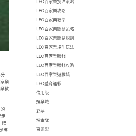
LEO百家樂投注策略
LEO百家樂攻略
LEO百家樂教學
LEO百家樂簡易策略
LEO百家樂簡易規則
LEO百家樂規則玩法
LEO百家樂賺錢
LEO百家樂賺錢攻略
LEO百家樂遊戲城
樂分
百家樂
LEO體育運彩
家樂教
信用版
娛樂城
們的
彩票
挖走
現金版
。確
百家樂
是時