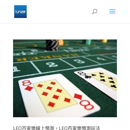
LEO百家樂線上預測，LEO百家樂預測玩法