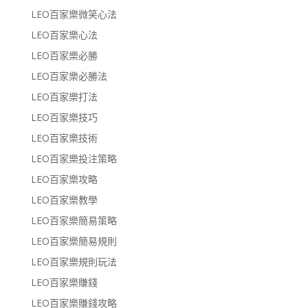
LEO百家樂微笑心法
LEO百家樂心法
LEO百家樂必勝
LEO百家樂必勝法
LEO百家樂打法
LEO百家樂技巧
LEO百家樂技術
LEO百家樂投注策略
LEO百家樂攻略
LEO百家樂教學
LEO百家樂簡易策略
LEO百家樂簡易規則
LEO百家樂規則玩法
LEO百家樂賺錢
LEO百家樂賺錢攻略