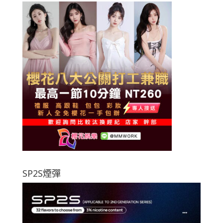
SP2S煙彈