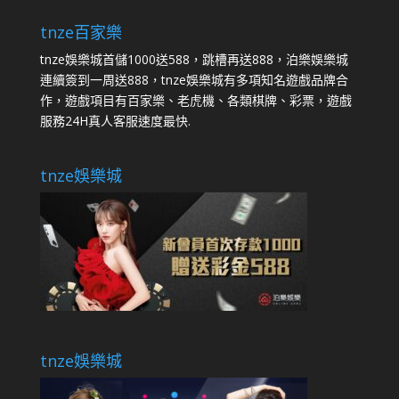
tnze百家樂
tnze娛樂城首儲1000送588，跳槽再送888，泊樂娛樂城
連續簽到一周送888，tnze娛樂城有多項知名遊戲品牌合
作，遊戲項目有百家樂、老虎機、各類棋牌、彩票，遊戲
服務24H真人客服速度最快.
tnze娛樂城
tnze娛樂城