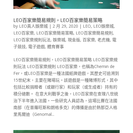
LEO百家樂簡易規則，LEO百家樂簡易策略
by
LEO真人娛樂城
|
2 月 29, 2020
|
LEO
,
LEO娛樂城
,
LEO百家樂
,
LEO百家樂簡易策略
,
LEO百家樂簡易規則
,
LEO百家樂規則玩法
,
娛樂城
,
現金版
,
百家樂
,
老虎機
,
電
子競技
,
電子遊戲
,
體育賽事
LEO百家樂簡易規則，LEO百家樂簡易策略 LEO百家樂規
則玩法 LEO百家樂規則 LEO百家樂，也稱為Chemin de
Fer，或LEO百家樂是一種法國紙牌遊戲，其歷史可追溯到
15世紀末，主要在賭場玩。該遊戲是一種賭博形式，其中
包括比較捐贈者（或銀行家）和玩家（或生成者）持有的
積分總數。 在意大利戰爭之後，LEO百家樂在查理八世統
治下半年進入法國。一些研究人員認為，這場比賽在法國
南部（在普羅旺斯和朗格多克）的傳播是由於熱那亞人格
里馬爾迪（Genomal...