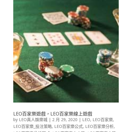
LEO百家樂遊戲，LEO百家樂線上遊戲
by
LEO真人娛樂城
|
2 月 29, 2020
|
LEO
,
LEO百家樂
,
LEO百家樂_投注策略
,
LEO百家樂公式
,
LEO百家樂分析
,