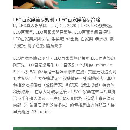
LEO百家樂簡易規則，LEO百家樂簡易策略
by
LEO真人娛樂城
|
2 月 29, 2020
|
LEO
,
LEO娛樂城
,
LEO百家樂
,
LEO百家樂簡易策略
,
LEO百家樂簡易規則
,
LEO百家樂規則玩法
,
娛樂城
,
現金版
,
百家樂
,
老虎機
,
電
子競技
,
電子遊戲
,
體育賽事
LEO百家樂簡易規則，LEO百家樂簡易策略 LEO百家樂規
則玩法 LEO百家樂規則 LEO百家樂，也稱為Chemin de
Fer，或LEO百家樂是一種法國紙牌遊戲，其歷史可追溯到
15世紀末，主要在賭場玩。該遊戲是一種賭博形式，其中
包括比較捐贈者（或銀行家）和玩家（或生成者）持有的
積分總數。 在意大利戰爭之後，LEO百家樂在查理八世統
治下半年進入法國。一些研究人員認為，這場比賽在法國
南部（在普羅旺斯和朗格多克）的傳播是由於熱那亞人格
里馬爾迪（Genomal...