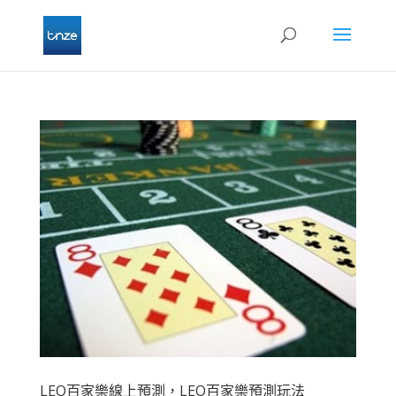
LEO百家樂線上預測，LEO百家樂預測玩法