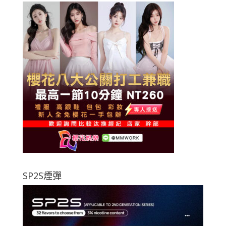
SP2S煙彈