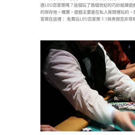
道LEO百家樂嗎？這個玩了兩個世紀的巧妙紙牌遊
的保存地。確實，遊戲主要是在私人房間裡玩的，
答案在這裡： 免費玩LEO百家樂 1.1與黑傑克非常相