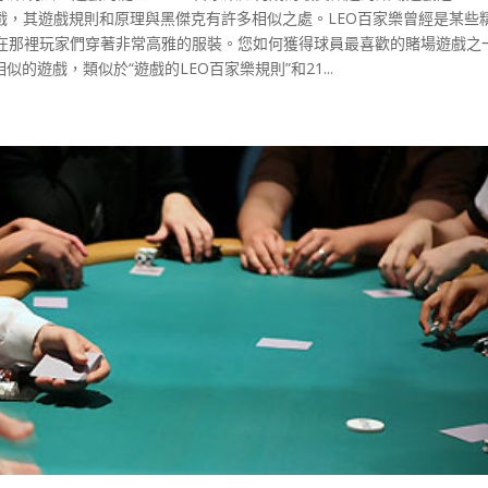
戲，其遊戲規則和原理與黑傑克有許多相似之處。LEO百家樂曾經是某些
在那裡玩家們穿著非常高雅的服裝。您如何獲得球員最喜歡的賭場遊戲之
似的遊戲，類似於“遊戲的LEO百家樂規則”和21...