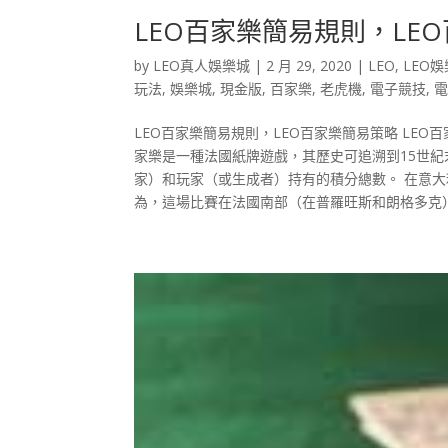
LEO百家樂簡易規則，LE
by
LEO真人娛樂城
|
2 月 29, 2020
|
LEO
,
LEO
玩法
,
娛樂城
,
現金版
,
百家樂
,
老虎機
,
電子競技
,
LEO百家樂簡易規則，LEO百家樂簡易策略 LEO百家樂
家樂是一種法國紙牌遊戲，其歷史可追溯到15世
家）和玩家（或生成者）持有的積分總數。 在意大
為，這場比賽在法國南部（在普羅旺斯和朗格多克）的傳