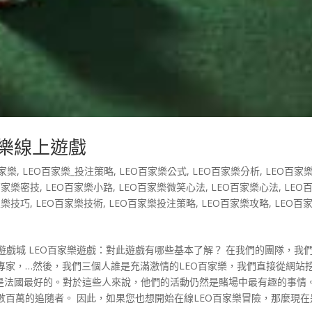
家樂線上遊戲
百家樂
,
LEO百家樂_投注策略
,
LEO百家樂公式
,
LEO百家樂分析
,
LEO百家
百家樂密技
,
LEO百家樂小路
,
LEO百家樂微笑心法
,
LEO百家樂心法
,
LEO
家樂技巧
,
LEO百家樂技術
,
LEO百家樂投注策略
,
LEO百家樂攻略
,
LEO百
家樂遊戲城 LEO百家樂遊戲：對此遊戲有哪些基本了解？ 在我們的團隊，我
專家，…然後，我們三個人誰是充滿激情的LEO百家樂，我們直接從網站
對我們來說是法國最好的。對於這些人來說，他們的活動仍然是賭場中最有趣的事情
百萬的追隨者。 因此，如果您也想開始在線LEO百家樂冒險，那麼現在