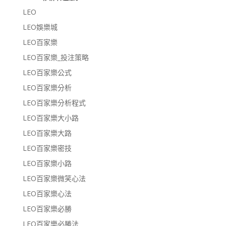
LEO
LEO娛樂城
LEO百家樂
LEO百家樂_投注策略
LEO百家樂公式
LEO百家樂分析
LEO百家樂分析程式
LEO百家樂大小路
LEO百家樂大路
LEO百家樂密技
LEO百家樂小路
LEO百家樂微笑心法
LEO百家樂心法
LEO百家樂必勝
LEO百家樂必勝法