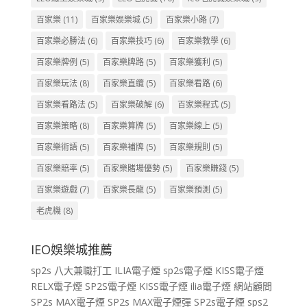
百家樂
(11)
百家樂娛樂城
(5)
百家樂小路
(7)
百家樂必勝法
(6)
百家樂技巧
(6)
百家樂教學
(6)
百家樂牌例
(5)
百家樂牌路
(5)
百家樂獲利
(5)
百家樂玩法
(8)
百家樂直纜
(5)
百家樂看路
(6)
百家樂看路法
(5)
百家樂破解
(6)
百家樂程式
(5)
百家樂策略
(8)
百家樂算牌
(5)
百家樂線上
(5)
百家樂術語
(5)
百家樂補牌
(5)
百家樂規則
(5)
百家樂賠率
(5)
百家樂賭場優勢
(5)
百家樂賺錢
(5)
百家樂遊戲
(7)
百家樂長龍
(5)
百家樂預測
(5)
老虎機
(8)
IEO娛樂城推薦
sp2s
八大兼職打工
ILIA電子煙
sp2s電子煙
KISS電子煙
RELX電子煙
SP2S電子煙
KISS電子煙
ilia電子煙
網站顧問
SP2s MAX電子煙
SP2s MAX電子煙彈
SP2s電子煙
sps2