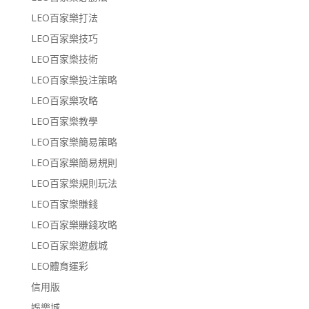
LEO百家樂打法
LEO百家樂技巧
LEO百家樂技術
LEO百家樂投注策略
LEO百家樂攻略
LEO百家樂教學
LEO百家樂簡易策略
LEO百家樂簡易規則
LEO百家樂規則玩法
LEO百家樂賺錢
LEO百家樂賺錢攻略
LEO百家樂遊戲城
LEO體育運彩
信用版
娛樂城