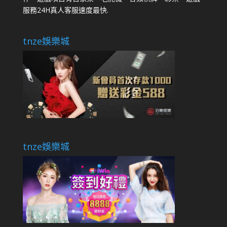
服務24H真人客服速度最快.
tnze娛樂城
tnze娛樂城