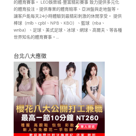
的體育賽事。 LEO娛樂城-豐富精彩賽事 致力提供多元化
的體育投注，提供專業的體育賠率、亞洲盤與走地盤等，
讓客戶能每天24小時體驗到最精彩刺激的休閒享受。 提供
棒球（mlb、cpbl、NPB、KBO）、籃球（nba、
wnba）、足球、美式足球、冰球、網球、高爾夫、等各種
世界知名的體育賽事。...
台北八大應徵