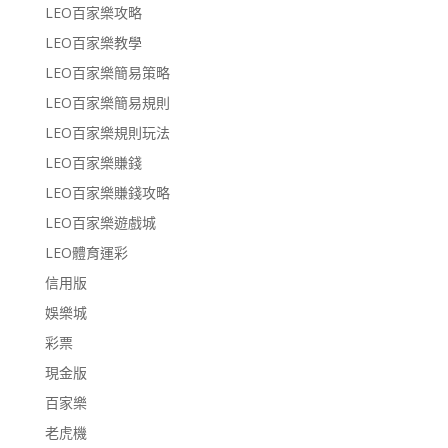
LEO百家樂攻略
LEO百家樂教學
LEO百家樂簡易策略
LEO百家樂簡易規則
LEO百家樂規則玩法
LEO百家樂賺錢
LEO百家樂賺錢攻略
LEO百家樂遊戲城
LEO體育運彩
信用版
娛樂城
彩票
現金版
百家樂
老虎機