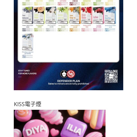
KISS電子煙