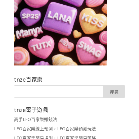
tnze百家樂
tnze電子遊戲
高手LEO百家樂賺錢法
LEO百家樂線上預測，LEO百家樂預測玩法
LEO百家樂簡易規則，LEO百家樂簡易策略