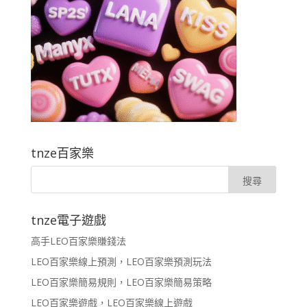
tnze百家樂
tnze電子遊戲
高手LEO百家樂賺錢法
LEO百家樂線上預測，LEO百家樂預測玩法
LEO百家樂簡易規則，LEO百家樂簡易策略
LEO百家樂遊戲，LEO百家樂線上遊戲