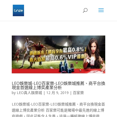
LEO娛樂城-LEO百家樂-LEO娛樂城推薦、商平台換
現金首選線上博奕產業分析
by
LEO真人娛樂城
|
12 月 9, 2019
|
百家樂
LEO娛樂城-LEO百家樂-LEO娛樂城推薦、商平台換現金首
選線上博奕產業分析 百家樂可能是賭場中最先進的線上博
弈遊戲，因此可能令人生畏。這是一種紙牌線上博弈遊