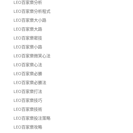
LEO百家樂分析
LEO百家樂分析程式
LEO百家樂大小路
LEO百家樂大路
LEO百家樂密技
LEO百家樂小路
LEO百家樂微笑心法
LEO百家樂心法
LEO百家樂必勝
LEO百家樂必勝法
LEO百家樂打法
LEO百家樂技巧
LEO百家樂技術
LEO百家樂投注策略
LEO百家樂攻略