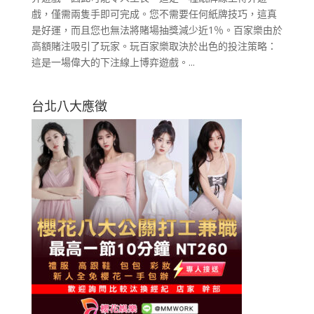
戲，僅需兩隻手即可完成。您不需要任何紙牌技巧，這真
是好運，而且您也無法將賭場抽獎減少近1％。百家樂由於
高額賭注吸引了玩家。玩百家樂取決於出色的投注策略：
這是一場偉大的下注線上博弈遊戲。...
台北八大應徵