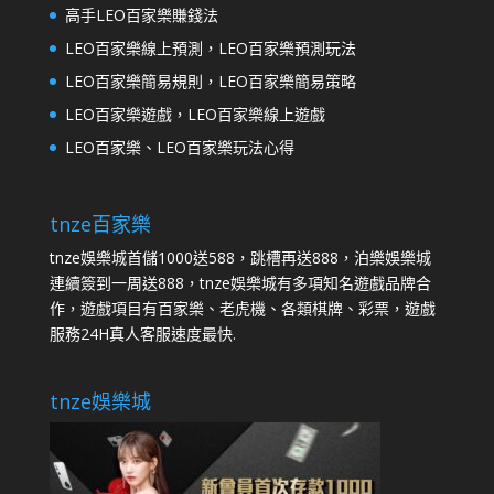
高手LEO百家樂賺錢法
LEO百家樂線上預測，LEO百家樂預測玩法
LEO百家樂簡易規則，LEO百家樂簡易策略
LEO百家樂遊戲，LEO百家樂線上遊戲
LEO百家樂、LEO百家樂玩法心得
tnze百家樂
tnze娛樂城首儲1000送588，跳槽再送888，泊樂娛樂城
連續簽到一周送888，tnze娛樂城有多項知名遊戲品牌合
作，遊戲項目有百家樂、老虎機、各類棋牌、彩票，遊戲
服務24H真人客服速度最快.
tnze娛樂城