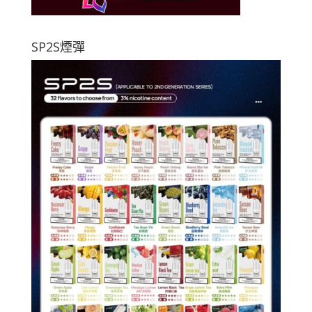
SP2S煙彈