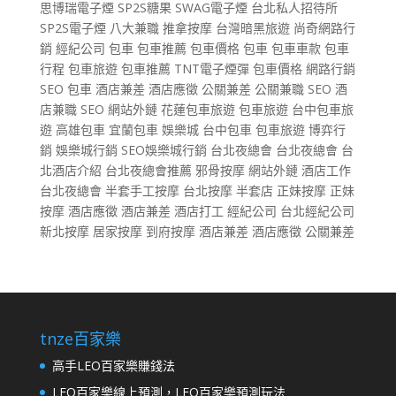
思博瑞電子煙
SP2S糖果
SWAG電子煙
台北私人招待所
SP2S電子煙
八大兼職
推拿按摩
台灣暗黑旅遊
尚奇網路行
銷
經紀公司
包車
包車推薦
包車價格
包車
包車車款
包車
行程
包車旅遊
包車推薦
TNT電子煙彈
包車價格
網路行銷
SEO
包車
酒店兼差
酒店應徵
公關兼差
公關兼職
SEO
酒
店兼職
SEO
網站外鏈
花蓮包車旅遊
包車旅遊
台中包車旅
遊
高雄包車
宜蘭包車
娛樂城
台中包車
包車旅遊
博弈行
銷
娛樂城行銷
SEO娛樂城行銷
台北夜總會
台北夜總會
台
北酒店介紹
台北夜總會推薦
邪骨按摩
網站外鏈
酒店工作
台北夜總會
半套手工按摩
台北按摩
半套店
正妹按摩
正妹
按摩
酒店應徵
酒店兼差
酒店打工
經紀公司
台北經紀公司
新北按摩
居家按摩
到府按摩
酒店兼差
酒店應徵
公關兼差
tnze百家樂
高手LEO百家樂賺錢法
LEO百家樂線上預測，LEO百家樂預測玩法