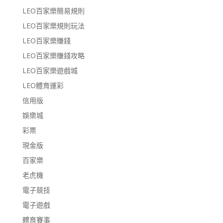
LEO百家樂簡易規則
LEO百家樂規則玩法
LEO百家樂賺錢
LEO百家樂賺錢攻略
LEO百家樂遊戲城
LEO體育運彩
信用版
娛樂城
彩票
現金版
百家樂
老虎機
電子競技
電子遊戲
體育賽事