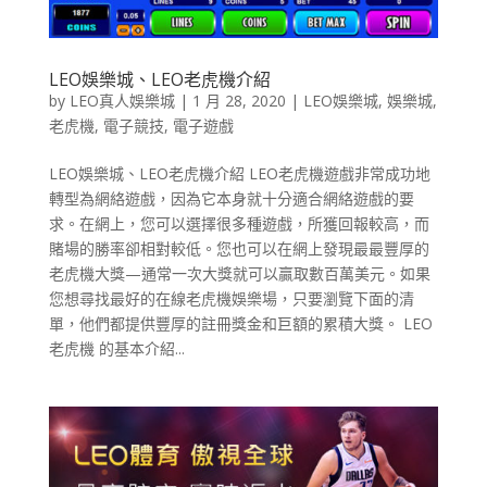
LEO娛樂城、LEO老虎機介紹
by
LEO真人娛樂城
|
1 月 28, 2020
|
LEO娛樂城
,
娛樂城
,
老虎機
,
電子競技
,
電子遊戲
LEO娛樂城、LEO老虎機介紹 LEO老虎機遊戲非常成功地
轉型為網絡遊戲，因為它本身就十分適合網絡遊戲的要
求。在網上，您可以選擇很多種遊戲，所獲回報較高，而
賭場的勝率卻相對較低。您也可以在網上發現最最豐厚的
老虎機大獎—通常一次大獎就可以贏取數百萬美元。如果
您想尋找最好的在線老虎機娛樂場，只要瀏覽下面的清
單，他們都提供豐厚的註冊獎金和巨額的累積大獎。 LEO
老虎機 的基本介紹...