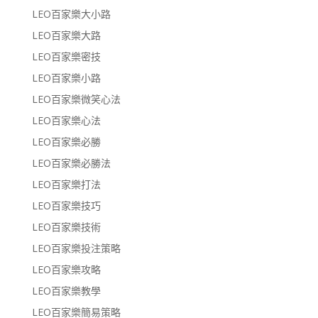
LEO百家樂大小路
LEO百家樂大路
LEO百家樂密技
LEO百家樂小路
LEO百家樂微笑心法
LEO百家樂心法
LEO百家樂必勝
LEO百家樂必勝法
LEO百家樂打法
LEO百家樂技巧
LEO百家樂技術
LEO百家樂投注策略
LEO百家樂攻略
LEO百家樂教學
LEO百家樂簡易策略