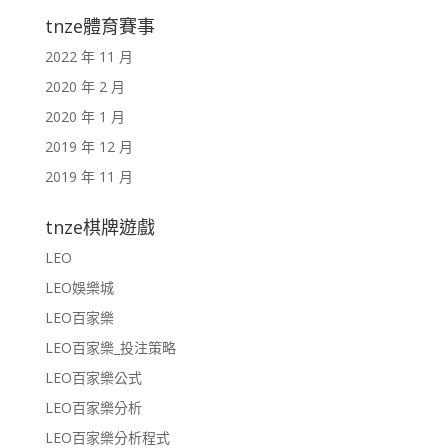
tnze體育賽事
2022 年 11 月
2020 年 2 月
2020 年 1 月
2019 年 12 月
2019 年 11 月
tnze棋牌遊戲
LEO
LEO娛樂城
LEO百家樂
LEO百家樂_投注策略
LEO百家樂公式
LEO百家樂分析
LEO百家樂分析程式