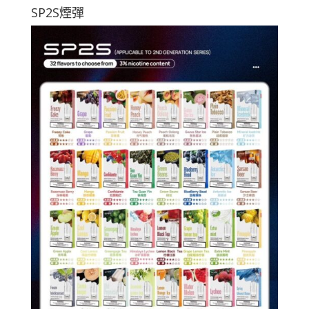
SP2S煙彈