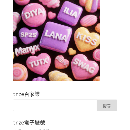
tnze百家樂
tnze電子遊戲