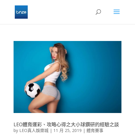
LEO體育運彩、攻略心得之大小球鑽研的經驗之談
by
LEO真人娛樂城
|
11 月 25, 2019
|
體育賽事