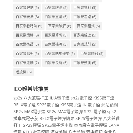
百家樂牌例
(5)
百家樂牌路
(5)
百家樂獲利
(5)
百家樂玩法
(8)
百家樂直纜
(5)
百家樂看路
(6)
百家樂看路法
(5)
百家樂破解
(6)
百家樂程式
(5)
百家樂策略
(8)
百家樂算牌
(5)
百家樂線上
(5)
百家樂術語
(5)
百家樂補牌
(5)
百家樂規則
(5)
百家樂賠率
(5)
百家樂賭場優勢
(5)
百家樂賺錢
(5)
百家樂遊戲
(7)
百家樂長龍
(5)
百家樂預測
(5)
老虎機
(8)
IEO娛樂城推薦
sp2s
八大兼職打工
ILIA電子煙
sp2s電子煙
KISS電子煙
RELX電子煙
SP2S電子煙
KISS電子煙
ilia電子煙
網站顧問
SP2s MAX電子煙
SP2s MAX電子煙彈
SP2s電子煙
sps2
拋棄式電子菸
RELX電子煙彈糖果
SP2S電子煙彈
八大兼職
打工
SP2S煙彈
SP2S電子煙主機
東京魔盒電子煙彈
LANA
煙彈
RELX電子煙彈
酒店兼職
八大兼職
酒店經紀
台北八