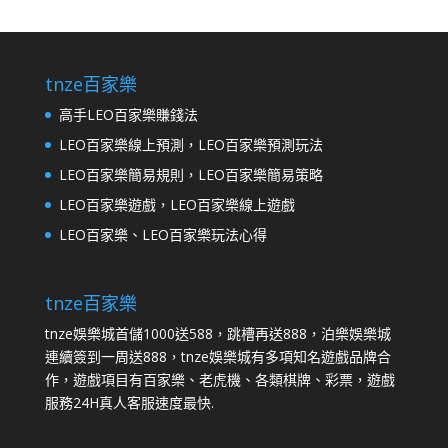
tnze百家樂
高手LEO百家樂賺錢法
LEO百家樂線上預測，LEO百家樂預測玩法
LEO百家樂簡易規則，LEO百家樂簡易策略
LEO百家樂遊戲，LEO百家樂線上遊戲
LEO百家樂、LEO百家樂玩法心得
tnze百家樂
tnze娛樂城首儲1000送588，跳槽再送888，泊樂娛樂城
連續簽到一周送888，tnze娛樂城有多項知名遊戲品牌合
作，遊戲項目有百家樂、老虎機、各類棋牌、彩票，遊戲
服務24H真人客服速度最快.