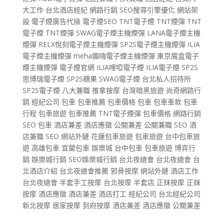
大工作
台北酒店經紀
網路行銷
SEO搜尋引擎優化
網站架
設
電子煙廣告代操
電子煙SEO
TNT電子煙
TNT煙彈
TNT
電子煙
TNT煙彈
SWAG電子煙主機煙彈
LANA電子煙主機
煙彈
RELX悅刻電子煙主機煙彈
SP2S電子煙主機煙彈
ILIA
電子煙主機煙彈
meha媚嗨電子煙主機煙彈
東京魔盒電子
煙主機煙彈
電子煙官網
ILIA哩啞電子煙
ILIA電子煙
SP2S
思博瑞電子煙
SP2S糖果
SWAG電子煙
台北私人招待所
SP2S電子煙
八大兼職
推拿按摩
台灣暗黑旅遊
尚奇網路行
銷
經紀公司
包車
包車推薦
包車價格
包車
包車車款
包車
行程
包車旅遊
包車推薦
TNT電子煙彈
包車價格
網路行銷
SEO
包車
酒店兼差
酒店應徵
公關兼差
公關兼職
SEO
酒
店兼職
SEO
網站外鏈
花蓮包車旅遊
包車旅遊
台中包車旅
遊
高雄包車
宜蘭包車
娛樂城
台中包車
包車旅遊
博弈行
銷
娛樂城行銷
SEO娛樂城行銷
台北夜總會
台北夜總會
台
北酒店介紹
台北夜總會推薦
邪骨按摩
網站外鏈
酒店工作
台北夜總會
半套手工按摩
台北按摩
半套店
正妹按摩
正妹
按摩
酒店應徵
酒店兼差
酒店打工
經紀公司
台北經紀公司
新北按摩
居家按摩
到府按摩
酒店兼差
酒店應徵
公關兼差