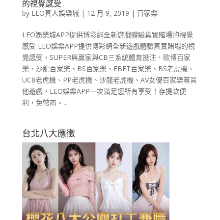
的視覺感受
by
LEO真人娛樂城
|
12 月 9, 2019
|
百家樂
LEO娛樂城APP提供博彩網全新遊戲體驗真實賭場的視覺
感受 LEO娛樂APP提供博彩網全新遊戲體驗真實賭場的視
覺感受，SUPER與贏家與CB三系統體育投注、歐博百家
樂、沙龍百家樂、BS百家樂、EBET百家樂、BS老虎機、
UC8老虎機、PP老虎機、沙龍老虎機、AV女優百家樂等其
他遊戲，LEO娛樂APP一次滿足您所有享受！存提款便
利，免幣商。...
台北八大應徵