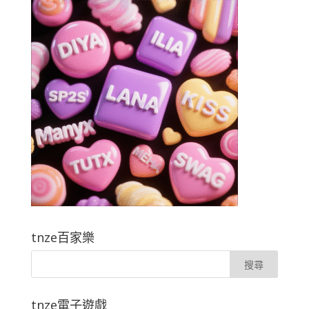
tnze百家樂
tnze電子遊戲