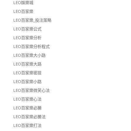
LEO娛樂城
LEO百家樂
LEO百家樂_投注策略
LEO百家樂公式
LEO百家樂分析
LEO百家樂分析程式
LEO百家樂大小路
LEO百家樂大路
LEO百家樂密技
LEO百家樂小路
LEO百家樂微笑心法
LEO百家樂心法
LEO百家樂必勝
LEO百家樂必勝法
LEO百家樂打法