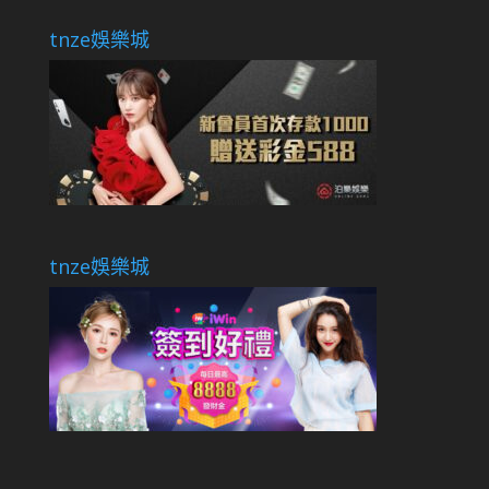
tnze娛樂城
tnze娛樂城