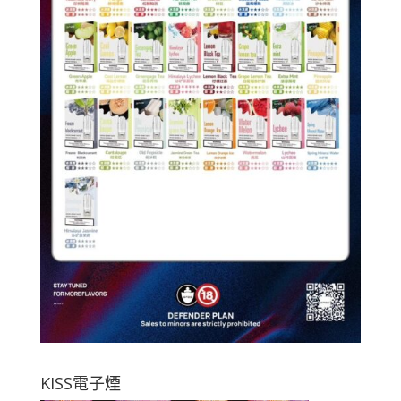
KISS電子煙