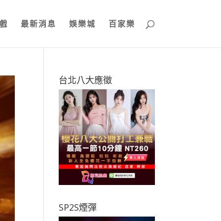
戲
最新消息
娛樂城
百家樂
台北八大應徵
SP2S煙彈