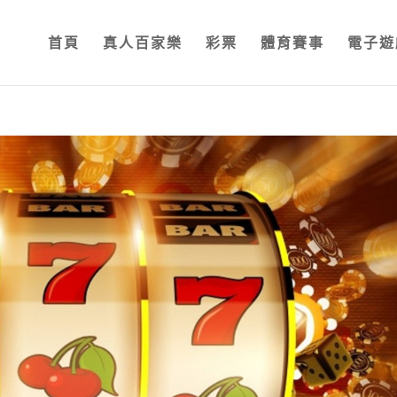
首頁
真人百家樂
彩票
體育賽事
電子遊