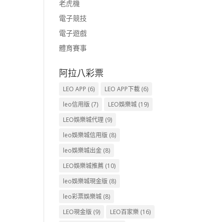
老虎機
電子競技
電子遊戲
體育賽事
阿拉八彩票
LEO APP
(6)
LEO APP下載
(6)
leo信用版
(7)
LEO娛樂城
(19)
LEO娛樂城代理
(9)
leo娛樂城信用版
(8)
leo娛樂城出金
(8)
LEO娛樂城推薦
(10)
leo娛樂城現金版
(8)
leo彩票娛樂城
(8)
LEO現金版
(9)
LEO百家樂
(16)