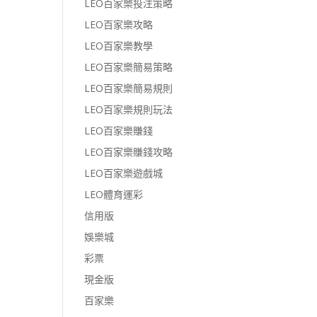
LEO百家樂投注策略
LEO百家樂攻略
LEO百家樂教學
LEO百家樂簡易策略
LEO百家樂簡易規則
LEO百家樂規則玩法
LEO百家樂賺錢
LEO百家樂賺錢攻略
LEO百家樂遊戲城
LEO體育運彩
信用版
娛樂城
彩票
現金版
百家樂