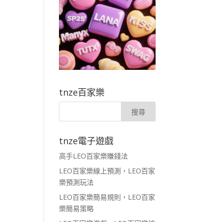
tnze百家樂
tnze電子遊戲
高手LEO百家樂賺錢法
LEO百家樂線上預測，LEO百家
樂預測玩法
LEO百家樂簡易規則，LEO百家
樂簡易策略