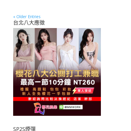
« Older Entries
台北八大應徵
SP2S煙彈