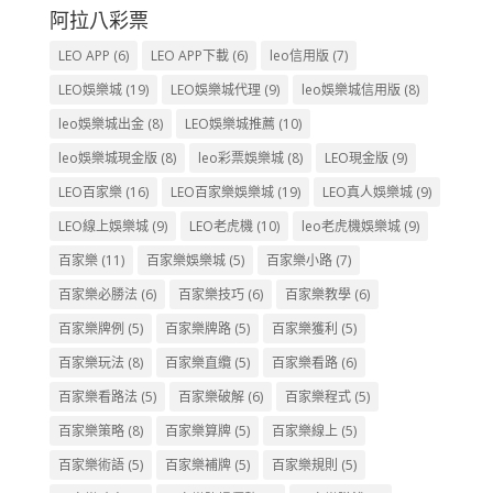
阿拉八彩票
LEO APP
(6)
LEO APP下載
(6)
leo信用版
(7)
LEO娛樂城
(19)
LEO娛樂城代理
(9)
leo娛樂城信用版
(8)
leo娛樂城出金
(8)
LEO娛樂城推薦
(10)
leo娛樂城現金版
(8)
leo彩票娛樂城
(8)
LEO現金版
(9)
LEO百家樂
(16)
LEO百家樂娛樂城
(19)
LEO真人娛樂城
(9)
LEO線上娛樂城
(9)
LEO老虎機
(10)
leo老虎機娛樂城
(9)
百家樂
(11)
百家樂娛樂城
(5)
百家樂小路
(7)
百家樂必勝法
(6)
百家樂技巧
(6)
百家樂教學
(6)
百家樂牌例
(5)
百家樂牌路
(5)
百家樂獲利
(5)
百家樂玩法
(8)
百家樂直纜
(5)
百家樂看路
(6)
百家樂看路法
(5)
百家樂破解
(6)
百家樂程式
(5)
百家樂策略
(8)
百家樂算牌
(5)
百家樂線上
(5)
百家樂術語
(5)
百家樂補牌
(5)
百家樂規則
(5)