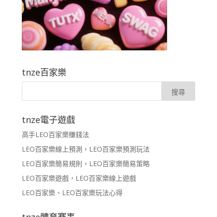
tnze百家樂
tnze電子遊戲
高手LEO百家樂賺錢法
LEO百家樂線上預測，LEO百家樂預測玩法
LEO百家樂簡易規則，LEO百家樂簡易策略
LEO百家樂遊戲，LEO百家樂線上遊戲
LEO百家樂、LEO百家樂玩法心得
tnze體育賽事