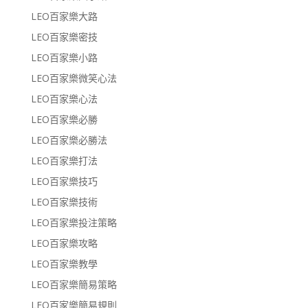
LEO百家樂大路
LEO百家樂密技
LEO百家樂小路
LEO百家樂微笑心法
LEO百家樂心法
LEO百家樂必勝
LEO百家樂必勝法
LEO百家樂打法
LEO百家樂技巧
LEO百家樂技術
LEO百家樂投注策略
LEO百家樂攻略
LEO百家樂教學
LEO百家樂簡易策略
LEO百家樂簡易規則