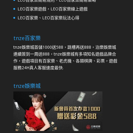
LEO百家樂遊戲，LEO百家樂線上遊戲
LEO百家樂、LEO百家樂玩法心得
tnze百家樂
tnze娛樂城首儲1000送588，跳槽再送888，泊樂娛樂城
連續簽到一周送888，tnze娛樂城有多項知名遊戲品牌合
作，遊戲項目有百家樂、老虎機、各類棋牌、彩票，遊戲
服務24H真人客服速度最快.
tnze娛樂城