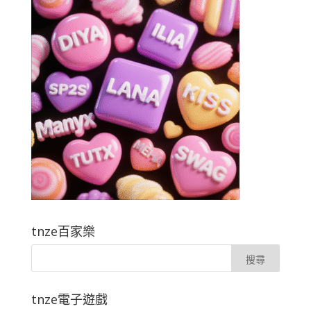
tnze百家樂
tnze電子遊戲