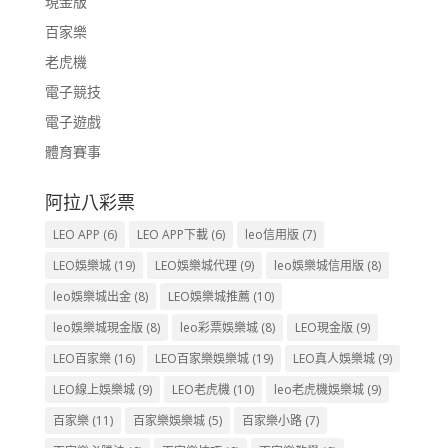
現金版
百家樂
老虎機
電子競技
電子遊戲
體育賽事
阿拉八彩票
LEO APP
(6)
LEO APP下載
(6)
leo信用版
(7)
LEO娛樂城
(19)
LEO娛樂城代理
(9)
leo娛樂城信用版
(8)
leo娛樂城出金
(8)
LEO娛樂城推薦
(10)
leo娛樂城現金版
(8)
leo彩票娛樂城
(8)
LEO現金版
(9)
LEO百家樂
(16)
LEO百家樂娛樂城
(19)
LEO真人娛樂城
(9)
LEO線上娛樂城
(9)
LEO老虎機
(10)
leo老虎機娛樂城
(9)
百家樂
(11)
百家樂娛樂城
(5)
百家樂小路
(7)