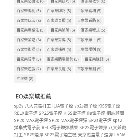
百家樂必勝法
(6)
百家樂技巧
(6)
百家樂教學
(6)
百家樂牌例
(5)
百家樂牌路
(5)
百家樂獲利
(5)
百家樂玩法
(8)
百家樂直纜
(5)
百家樂看路
(6)
百家樂看路法
(5)
百家樂破解
(6)
百家樂程式
(5)
百家樂策略
(8)
百家樂算牌
(5)
百家樂線上
(5)
百家樂術語
(5)
百家樂補牌
(5)
百家樂規則
(5)
百家樂賠率
(5)
百家樂賭場優勢
(5)
百家樂賺錢
(5)
百家樂遊戲
(7)
百家樂長龍
(5)
百家樂預測
(5)
老虎機
(8)
IEO娛樂城推薦
sp2s
八大兼職打工
ILIA電子煙
sp2s電子煙
KISS電子煙
RELX電子煙
SP2S電子煙
KISS電子煙
ilia電子煙
網站顧問
SP2s MAX電子煙
SP2s MAX電子煙彈
SP2s電子煙
sps2
拋棄式電子菸
RELX電子煙彈糖果
SP2S電子煙彈
八大兼職
打工
SP2S煙彈
SP2S電子煙主機
東京魔盒電子煙彈
LANA