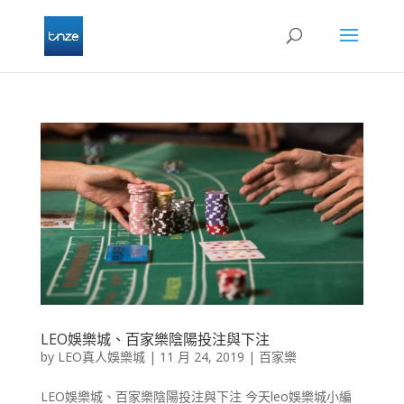
LEO娛樂城、百家樂陰陽投注與下注
by
LEO真人娛樂城
|
11 月 24, 2019
|
百家樂
LEO娛樂城、百家樂陰陽投注與下注 今天leo娛樂城小編