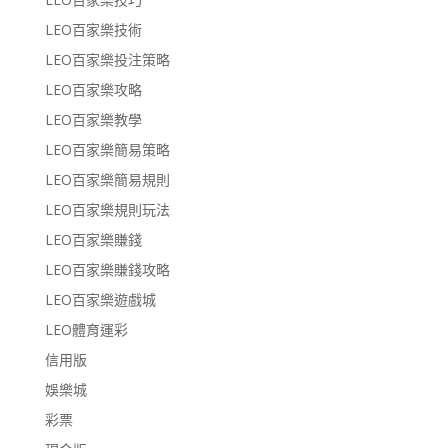
LEO百家樂技術
LEO百家樂投注策略
LEO百家樂攻略
LEO百家樂教學
LEO百家樂簡易策略
LEO百家樂簡易規則
LEO百家樂規則玩法
LEO百家樂賺錢
LEO百家樂賺錢攻略
LEO百家樂遊戲城
LEO體育運彩
信用版
娛樂城
彩票