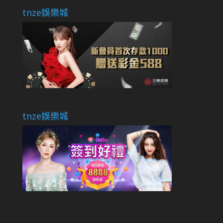
tnze娛樂城
tnze娛樂城