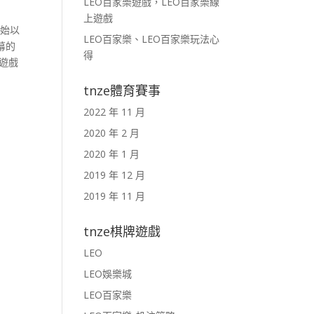
LEO百家樂遊戲，LEO百家樂線
上遊戲
開始以
LEO百家樂、LEO百家樂玩法心
幕的
得
遊戲
tnze體育賽事
2022 年 11 月
2020 年 2 月
2020 年 1 月
2019 年 12 月
2019 年 11 月
tnze棋牌遊戲
LEO
LEO娛樂城
LEO百家樂