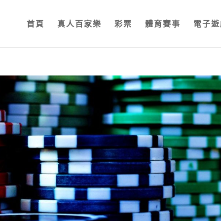
首頁
真人百家樂
彩票
體育賽事
電子遊