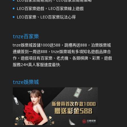
LEO百家樂遊戲，LEO百家樂線上遊戲
LEO百家樂、LEO百家樂玩法心得
tnze百家樂
tnze娛樂城首儲1000送588，跳槽再送888，泊樂娛樂城
連續簽到一周送888，tnze娛樂城有多項知名遊戲品牌合
作，遊戲項目有百家樂、老虎機、各類棋牌、彩票，遊戲
服務24H真人客服速度最快.
tnze娛樂城