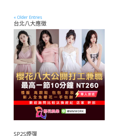
« Older Entries
台北八大應徵
SP2S煙彈