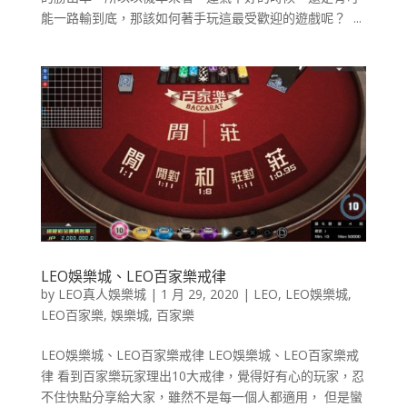
能一路輸到底，那該如何著手玩這最受歡迎的遊戲呢？ ...
LEO娛樂城、LEO百家樂戒律
by
LEO真人娛樂城
|
1 月 29, 2020
|
LEO
,
LEO娛樂城
,
LEO百家樂
,
娛樂城
,
百家樂
LEO娛樂城、LEO百家樂戒律 LEO娛樂城、LEO百家樂戒
律 看到百家樂玩家理出10大戒律，覺得好有心的玩家，忍
不住快點分享給大家，雖然不是每一個人都適用， 但是蠻