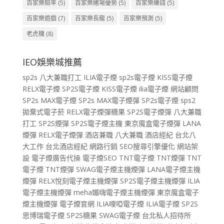
百家樂賠率
(5)
百家樂賭場優勢
(5)
百家樂賺錢
(5)
百家樂遊戲
(7)
百家樂長龍
(5)
百家樂預測
(5)
老虎機
(8)
IEO娛樂城推薦
sp2s
八大兼職打工
ILIA電子煙
sp2s電子煙
KISS電子煙
RELX電子煙
SP2S電子煙
KISS電子煙
ilia電子煙
網站顧問
SP2s MAX電子煙
SP2s MAX電子煙彈
SP2s電子煙
sps2
拋棄式電子菸
RELX電子煙彈糖果
SP2S電子煙彈
八大兼職
打工
SP2S煙彈
SP2S電子煙主機
東京魔盒電子煙彈
LANA
煙彈
RELX電子煙彈
酒店兼職
八大兼職
酒店經紀
台北八
大工作
台北酒店經紀
網路行銷
SEO搜尋引擎優化
網站架
設
電子煙廣告代操
電子煙SEO
TNT電子煙
TNT煙彈
TNT
電子煙
TNT煙彈
SWAG電子煙主機煙彈
LANA電子煙主機
煙彈
RELX悅刻電子煙主機煙彈
SP2S電子煙主機煙彈
ILIA
電子煙主機煙彈
meha媚嗨電子煙主機煙彈
東京魔盒電子
煙主機煙彈
電子煙官網
ILIA哩啞電子煙
ILIA電子煙
SP2S
思博瑞電子煙
SP2S糖果
SWAG電子煙
台北私人招待所