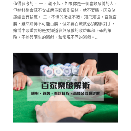
值得參考的。 一， 輸不起，如果你是一個喜歡賭博的人，
但輸錢後會感不安或嚴重影響到情緒，就不要賭，因為賭
錢總會有輸贏。 二，不懂的賭戲不賭，知己知彼，百戰百
勝，雖然賭博不可能百勝，但如要百戰就必須瞭解對手，
賭博中最重要的是要知道參與賭戲的收益率和正確的策
略，不參與陌生的賭戲，和常規不同的賭戲。...