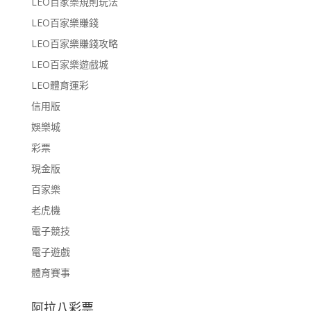
LEO百家樂規則玩法
LEO百家樂賺錢
LEO百家樂賺錢攻略
LEO百家樂遊戲城
LEO體育運彩
信用版
娛樂城
彩票
現金版
百家樂
老虎機
電子競技
電子遊戲
體育賽事
阿拉八彩票