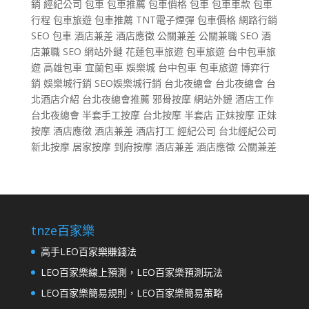
銷
經紀公司
包車
包車推薦
包車價格
包車
包車車款
包車
行程
包車旅遊
包車推薦
TNT電子煙彈
包車價格
網路行銷
SEO
包車
酒店兼差
酒店應徵
公關兼差
公關兼職
SEO
酒
店兼職
SEO
網站外鏈
花蓮包車旅遊
包車旅遊
台中包車旅
遊
高雄包車
宜蘭包車
娛樂城
台中包車
包車旅遊
博弈行
銷
娛樂城行銷
SEO娛樂城行銷
台北夜總會
台北夜總會
台
北酒店介紹
台北夜總會推薦
邪骨按摩
網站外鏈
酒店工作
台北夜總會
半套手工按摩
台北按摩
半套店
正妹按摩
正妹
按摩
酒店應徵
酒店兼差
酒店打工
經紀公司
台北經紀公司
新北按摩
居家按摩
到府按摩
酒店兼差
酒店應徵
公關兼差
tnze百家樂
高手LEO百家樂賺錢法
LEO百家樂線上預測，LEO百家樂預測玩法
LEO百家樂簡易規則，LEO百家樂簡易策略