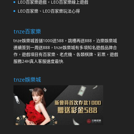
LEO百家樂遊戲，LEO百家樂線上遊戲
LEO百家樂、LEO百家樂玩法心得
tnze百家樂
tnze娛樂城首儲1000送588，跳槽再送888，泊樂娛樂城
連續簽到一周送888，tnze娛樂城有多項知名遊戲品牌合
作，遊戲項目有百家樂、老虎機、各類棋牌、彩票，遊戲
服務24H真人客服速度最快.
tnze娛樂城