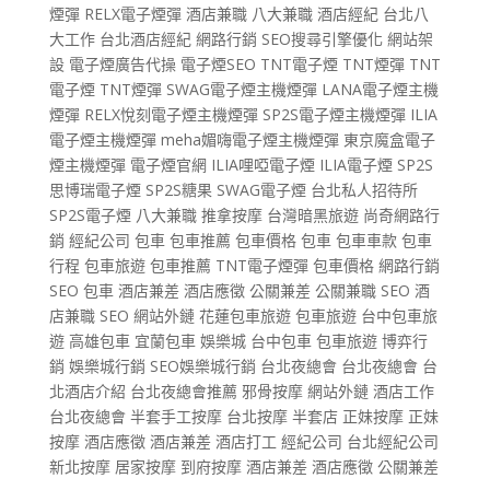
煙彈
RELX電子煙彈
酒店兼職
八大兼職
酒店經紀
台北八
大工作
台北酒店經紀
網路行銷
SEO搜尋引擎優化
網站架
設
電子煙廣告代操
電子煙SEO
TNT電子煙
TNT煙彈
TNT
電子煙
TNT煙彈
SWAG電子煙主機煙彈
LANA電子煙主機
煙彈
RELX悅刻電子煙主機煙彈
SP2S電子煙主機煙彈
ILIA
電子煙主機煙彈
meha媚嗨電子煙主機煙彈
東京魔盒電子
煙主機煙彈
電子煙官網
ILIA哩啞電子煙
ILIA電子煙
SP2S
思博瑞電子煙
SP2S糖果
SWAG電子煙
台北私人招待所
SP2S電子煙
八大兼職
推拿按摩
台灣暗黑旅遊
尚奇網路行
銷
經紀公司
包車
包車推薦
包車價格
包車
包車車款
包車
行程
包車旅遊
包車推薦
TNT電子煙彈
包車價格
網路行銷
SEO
包車
酒店兼差
酒店應徵
公關兼差
公關兼職
SEO
酒
店兼職
SEO
網站外鏈
花蓮包車旅遊
包車旅遊
台中包車旅
遊
高雄包車
宜蘭包車
娛樂城
台中包車
包車旅遊
博弈行
銷
娛樂城行銷
SEO娛樂城行銷
台北夜總會
台北夜總會
台
北酒店介紹
台北夜總會推薦
邪骨按摩
網站外鏈
酒店工作
台北夜總會
半套手工按摩
台北按摩
半套店
正妹按摩
正妹
按摩
酒店應徵
酒店兼差
酒店打工
經紀公司
台北經紀公司
新北按摩
居家按摩
到府按摩
酒店兼差
酒店應徵
公關兼差