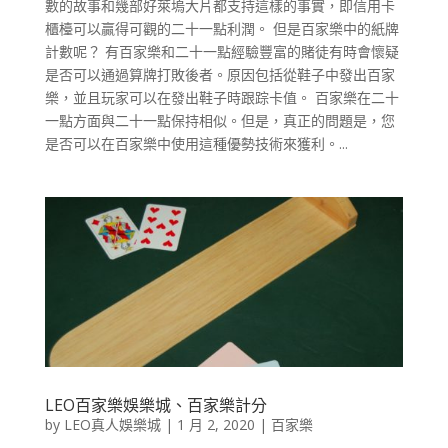
數的故事和幾部好萊塢大片都支持這樣的事實，即信用卡
櫃檯可以贏得可觀的二十一點利潤。 但是百家樂中的紙牌
計數呢？ 有百家樂和二十一點經驗豐富的賭徒有時會懷疑
是否可以通過算牌打敗後者。原因包括從鞋子中發出百家
樂，並且玩家可以在發出鞋子時跟踪卡值。 百家樂在二十
一點方面與二十一點保持相似。但是，真正的問題是，您
是否可以在百家樂中使用這種優勢技術來獲利。...
LEO百家樂娛樂城、百家樂計分
by
LEO真人娛樂城
|
1 月 2, 2020
|
百家樂