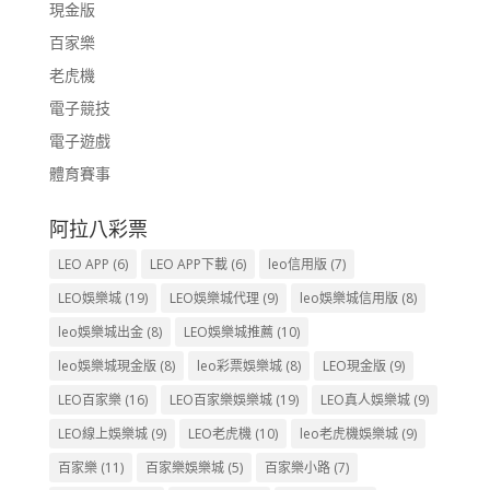
現金版
百家樂
老虎機
電子競技
電子遊戲
體育賽事
阿拉八彩票
LEO APP
(6)
LEO APP下載
(6)
leo信用版
(7)
LEO娛樂城
(19)
LEO娛樂城代理
(9)
leo娛樂城信用版
(8)
leo娛樂城出金
(8)
LEO娛樂城推薦
(10)
leo娛樂城現金版
(8)
leo彩票娛樂城
(8)
LEO現金版
(9)
LEO百家樂
(16)
LEO百家樂娛樂城
(19)
LEO真人娛樂城
(9)
LEO線上娛樂城
(9)
LEO老虎機
(10)
leo老虎機娛樂城
(9)
百家樂
(11)
百家樂娛樂城
(5)
百家樂小路
(7)