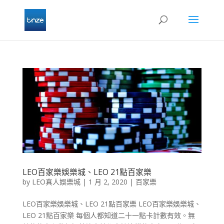
LEO百家樂娛樂城、LEO 21點百家樂
by
LEO真人娛樂城
|
1 月 2, 2020
|
百家樂
LEO百家樂娛樂城、LEO 21點百家樂 LEO百家樂娛樂城、
LEO 21點百家樂 每個人都知道二十一點卡計數有效。無