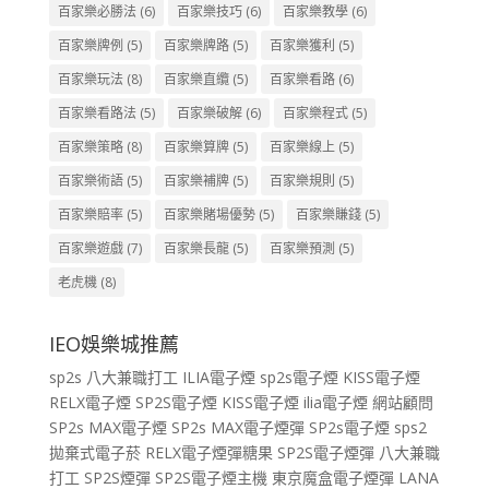
百家樂必勝法
(6)
百家樂技巧
(6)
百家樂教學
(6)
百家樂牌例
(5)
百家樂牌路
(5)
百家樂獲利
(5)
百家樂玩法
(8)
百家樂直纜
(5)
百家樂看路
(6)
百家樂看路法
(5)
百家樂破解
(6)
百家樂程式
(5)
百家樂策略
(8)
百家樂算牌
(5)
百家樂線上
(5)
百家樂術語
(5)
百家樂補牌
(5)
百家樂規則
(5)
百家樂賠率
(5)
百家樂賭場優勢
(5)
百家樂賺錢
(5)
百家樂遊戲
(7)
百家樂長龍
(5)
百家樂預測
(5)
老虎機
(8)
IEO娛樂城推薦
sp2s
八大兼職打工
ILIA電子煙
sp2s電子煙
KISS電子煙
RELX電子煙
SP2S電子煙
KISS電子煙
ilia電子煙
網站顧問
SP2s MAX電子煙
SP2s MAX電子煙彈
SP2s電子煙
sps2
拋棄式電子菸
RELX電子煙彈糖果
SP2S電子煙彈
八大兼職
打工
SP2S煙彈
SP2S電子煙主機
東京魔盒電子煙彈
LANA