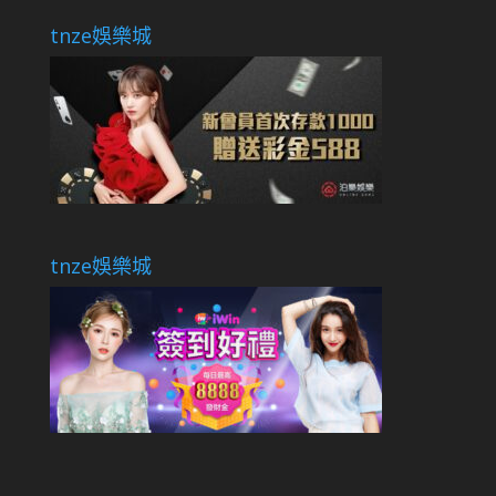
tnze娛樂城
tnze娛樂城