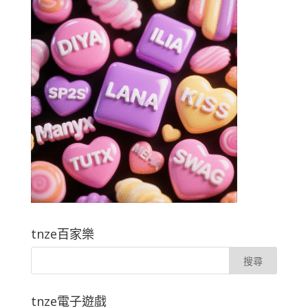
tnze百家樂
tnze電子遊戲