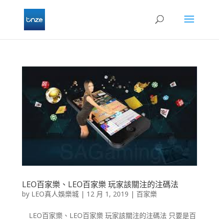
LEO百家樂、LEO百家樂 玩家該關注的注碼法
by
LEO真人娛樂城
|
12 月 1, 2019
|
百家樂
LEO百家樂、LEO百家樂 玩家該關注的注碼法 只要是百