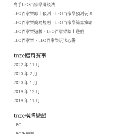
高手LEO百家樂賺錢法
LEO百家樂線上預測，LEO百家樂預測玩法
LEO百家樂簡易規則，LEO百家樂簡易策略
LEO百家樂遊戲，LEO百家樂線上遊戲
LEO百家樂、LEO百家樂玩法心得
tnze體育賽事
2022 年 11 月
2020 年 2 月
2020 年 1 月
2019 年 12 月
2019 年 11 月
tnze棋牌遊戲
LEO
LEO娛樂城