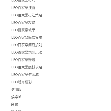
LEO百家樂技巧
LEO百家樂技術
LEO百家樂投注策略
LEO百家樂攻略
LEO百家樂教學
LEO百家樂簡易策略
LEO百家樂簡易規則
LEO百家樂規則玩法
LEO百家樂賺錢
LEO百家樂賺錢攻略
LEO百家樂遊戲城
LEO體育運彩
信用版
娛樂城
彩票