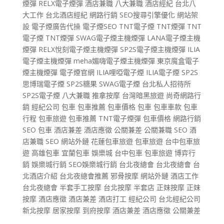
煙彈
RELX電子煙彈
酒店兼職
八大兼職
酒店經紀
台北八
大工作
台北酒店經紀
網路行銷
SEO搜尋引擎優化
網站架
設
電子煙廣告代操
電子煙SEO
TNT電子煙
TNT煙彈
TNT
電子煙
TNT煙彈
SWAG電子煙主機煙彈
LANA電子煙主機
煙彈
RELX悅刻電子煙主機煙彈
SP2S電子煙主機煙彈
ILIA
電子煙主機煙彈
meha媚嗨電子煙主機煙彈
東京魔盒電子
煙主機煙彈
電子煙官網
ILIA哩啞電子煙
ILIA電子煙
SP2S
思博瑞電子煙
SP2S糖果
SWAG電子煙
台北私人招待所
SP2S電子煙
八大兼職
推拿按摩
台灣暗黑旅遊
尚奇網路行
銷
經紀公司
包車
包車推薦
包車價格
包車
包車車款
包車
行程
包車旅遊
包車推薦
TNT電子煙彈
包車價格
網路行銷
SEO
包車
酒店兼差
酒店應徵
公關兼差
公關兼職
SEO
酒
店兼職
SEO
網站外鏈
花蓮包車旅遊
包車旅遊
台中包車旅
遊
高雄包車
宜蘭包車
娛樂城
台中包車
包車旅遊
博弈行
銷
娛樂城行銷
SEO娛樂城行銷
台北夜總會
台北夜總會
台
北酒店介紹
台北夜總會推薦
邪骨按摩
網站外鏈
酒店工作
台北夜總會
半套手工按摩
台北按摩
半套店
正妹按摩
正妹
按摩
酒店應徵
酒店兼差
酒店打工
經紀公司
台北經紀公司
新北按摩
居家按摩
到府按摩
酒店兼差
酒店應徵
公關兼差