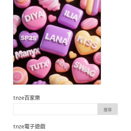
tnze百家樂
tnze電子遊戲