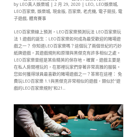
by
LEO真人娛樂城
|
2 月 29, 2020
|
LEO
,
LEO娛樂城
,
LEO百家樂
,
娛樂城
,
現金版
,
百家樂
,
老虎機
,
電子競技
,
電
子遊戲
,
體育賽事
LEO百家樂線上預測，LEO百家樂預測玩法 LEO百家樂玩
法 1.遊戲的誕生：LEO百家樂如何成為最受歡迎的賭場遊
戲之一？ 你知道LEO百家樂嗎？這個玩了兩個世紀的巧妙
紙牌遊戲，其遊戲規則和原理與黑傑克有許多相似之處。
LEO百家樂曾經是某些精英的保存地。確實，遊戲主要是
在私人房間裡玩的，在那裡玩家們穿著非常高雅的服裝。
您如何獲得球員最喜歡的賭場遊戲之一？答案在這裡： 免
費玩LEO百家樂 1.1與黑傑克非常相似的遊戲，類似於“遊
戲的LEO百家樂規則”和21...