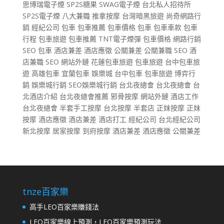
思博瑞電子煙
SP2S糖果
SWAG電子煙
台北私人招待所
SP2S電子煙
八大兼職
推拿按摩
台灣暗黑旅遊
尚奇網路行
銷
經紀公司
包車
包車推薦
包車價格
包車
包車車款
包車
行程
包車旅遊
包車推薦
TNT電子煙彈
包車價格
網路行銷
SEO
包車
酒店兼差
酒店應徵
公關兼差
公關兼職
SEO
酒
店兼職
SEO
網站外鏈
花蓮包車旅遊
包車旅遊
台中包車旅
遊
高雄包車
宜蘭包車
娛樂城
台中包車
包車旅遊
博弈行
銷
娛樂城行銷
SEO娛樂城行銷
台北夜總會
台北夜總會
台
北酒店介紹
台北夜總會推薦
邪骨按摩
網站外鏈
酒店工作
台北夜總會
半套手工按摩
台北按摩
半套店
正妹按摩
正妹
按摩
酒店應徵
酒店兼差
酒店打工
經紀公司
台北經紀公司
新北按摩
居家按摩
到府按摩
酒店兼差
酒店應徵
公關兼差
tnze百家樂
高手LEO百家樂賺錢法
LEO百家樂線上預測，LEO百家樂預測玩法