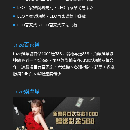
LEO百家樂簡易規則，LEO百家樂簡易策略
LEO百家樂遊戲，LEO百家樂線上遊戲
LEO百家樂、LEO百家樂玩法心得
tnze百家樂
tnze娛樂城首儲1000送588，跳槽再送888，泊樂娛樂城
連續簽到一周送888，tnze娛樂城有多項知名遊戲品牌合
作，遊戲項目有百家樂、老虎機、各類棋牌、彩票，遊戲
服務24H真人客服速度最快.
tnze娛樂城