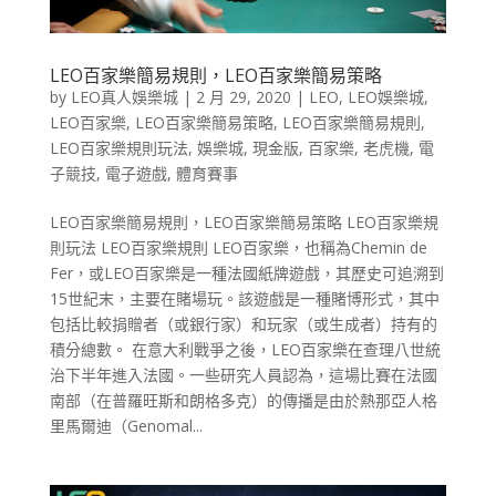
LEO百家樂簡易規則，LEO百家樂簡易策略
by
LEO真人娛樂城
|
2 月 29, 2020
|
LEO
,
LEO娛樂城
,
LEO百家樂
,
LEO百家樂簡易策略
,
LEO百家樂簡易規則
,
LEO百家樂規則玩法
,
娛樂城
,
現金版
,
百家樂
,
老虎機
,
電
子競技
,
電子遊戲
,
體育賽事
LEO百家樂簡易規則，LEO百家樂簡易策略 LEO百家樂規
則玩法 LEO百家樂規則 LEO百家樂，也稱為Chemin de
Fer，或LEO百家樂是一種法國紙牌遊戲，其歷史可追溯到
15世紀末，主要在賭場玩。該遊戲是一種賭博形式，其中
包括比較捐贈者（或銀行家）和玩家（或生成者）持有的
積分總數。 在意大利戰爭之後，LEO百家樂在查理八世統
治下半年進入法國。一些研究人員認為，這場比賽在法國
南部（在普羅旺斯和朗格多克）的傳播是由於熱那亞人格
里馬爾迪（Genomal...