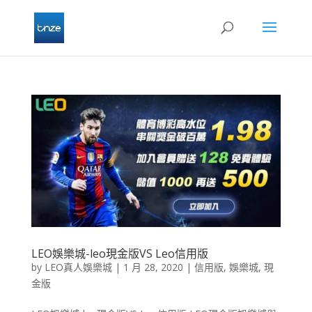
LEO娛樂城-leo現金版VS Leo信用版
by
LEO真人娛樂城
|
1 月 28, 2020
|
信用版
,
娛樂城
,
現
金版