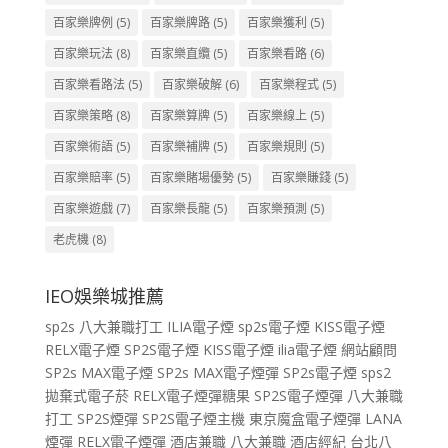
百家樂牌例
(5)
百家樂牌路
(5)
百家樂獲利
(5)
百家樂玩法
(8)
百家樂直纜
(5)
百家樂看路
(6)
百家樂看路法
(5)
百家樂破解
(6)
百家樂程式
(5)
百家樂策略
(8)
百家樂算牌
(5)
百家樂線上
(5)
百家樂術語
(5)
百家樂補牌
(5)
百家樂規則
(5)
百家樂賠率
(5)
百家樂賭場優勢
(5)
百家樂賺錢
(5)
百家樂遊戲
(7)
百家樂長龍
(5)
百家樂預測
(5)
老虎機
(8)
IEO娛樂城推薦
sp2s
八大兼職打工
ILIA電子煙
sp2s電子煙
KISS電子煙
RELX電子煙
SP2S電子煙
KISS電子煙
ilia電子煙
網站顧問
SP2s MAX電子煙
SP2s MAX電子煙彈
SP2s電子煙
sps2
拋棄式電子菸
RELX電子煙彈糖果
SP2S電子煙彈
八大兼職
打工
SP2S煙彈
SP2S電子煙主機
東京魔盒電子煙彈
LANA
煙彈
RELX電子煙彈
酒店兼職
八大兼職
酒店經紀
台北八