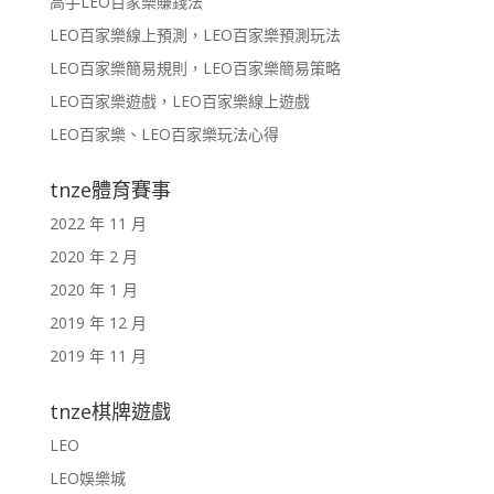
高手LEO百家樂賺錢法
LEO百家樂線上預測，LEO百家樂預測玩法
LEO百家樂簡易規則，LEO百家樂簡易策略
LEO百家樂遊戲，LEO百家樂線上遊戲
LEO百家樂、LEO百家樂玩法心得
tnze體育賽事
2022 年 11 月
2020 年 2 月
2020 年 1 月
2019 年 12 月
2019 年 11 月
tnze棋牌遊戲
LEO
LEO娛樂城