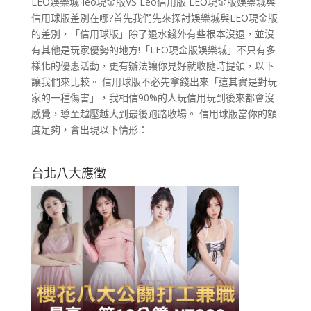
LEO娛樂城-leo現金版VS Leo信用版 LEO現金版娛樂城與
信用球版差別在哪?首先我們先來探討娛樂城與LEO現金版
的差別，「信用球版」除了退水錢外有些根本沒退，並沒
有其他是玩家優勢的地方!「LEO現金版娛樂城」不只有多
樣化的優惠活動，更有辦法讓你見好就收隨時提領，以下
讓我們來比較。 信用球版不必先拿錢出來「這其實是對玩
家的一種傷害」，我相信90%的人玩信用玩到後來都會沒
感覺，導至越壓越大到最後跑路收場。 信用球版當你的額
度足夠，會出現以下情形：...
台北八大應徵