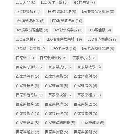
LEO APP
(6)
LEO APP下載
(6)
leo信用版
(7)
LEO娛樂城
(19)
LEO娛樂城代理
(9)
leo娛樂城信用版
(8)
leo娛樂城出金
(8)
LEO娛樂城推薦
(10)
leo娛樂城現金版
(8)
leo彩票娛樂城
(8)
LEO現金版
(9)
LEO百家樂
(16)
LEO百家樂娛樂城
(19)
LEO真人娛樂城
(9)
LEO線上娛樂城
(9)
LEO老虎機
(10)
leo老虎機娛樂城
(9)
百家樂
(11)
百家樂娛樂城
(5)
百家樂小路
(7)
百家樂必勝法
(6)
百家樂技巧
(6)
百家樂教學
(6)
百家樂牌例
(5)
百家樂牌路
(5)
百家樂獲利
(5)
百家樂玩法
(8)
百家樂直纜
(5)
百家樂看路
(6)
百家樂看路法
(5)
百家樂破解
(6)
百家樂程式
(5)
百家樂策略
(8)
百家樂算牌
(5)
百家樂線上
(5)
百家樂術語
(5)
百家樂補牌
(5)
百家樂規則
(5)
百家樂賠率
(5)
百家樂賭場優勢
(5)
百家樂賺錢
(5)
百家樂遊戲
(7)
百家樂長龍
(5)
百家樂預測
(5)