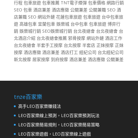
行程
包車旅遊
包車推薦
TNT電子煙彈
包車價格
網路行銷
SEO
包車
酒店兼差
酒店應徵
公關兼差
公關兼職
SEO
酒
店兼職
SEO
網站外鏈
花蓮包車旅遊
包車旅遊
台中包車旅
遊
高雄包車
宜蘭包車
娛樂城
台中包車
包車旅遊
博弈行
銷
娛樂城行銷
SEO娛樂城行銷
台北夜總會
台北夜總會
台
北酒店介紹
台北夜總會推薦
邪骨按摩
網站外鏈
酒店工作
台北夜總會
半套手工按摩
台北按摩
半套店
正妹按摩
正妹
按摩
酒店應徵
酒店兼差
酒店打工
經紀公司
台北經紀公司
新北按摩
居家按摩
到府按摩
酒店兼差
酒店應徵
公關兼差
tnze百家樂
高手LEO百家樂賺錢法
LEO百家樂線上預測，LEO百家樂預測玩法
LEO百家樂簡易規則，LEO百家樂簡易策略
LEO百家樂遊戲，LEO百家樂線上遊戲