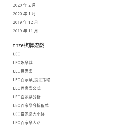
2020 年 2 月
2020 年 1 月
2019 年 12 月
2019 年 11 月
tnze棋牌遊戲
LEO
LEO娛樂城
LEO百家樂
LEO百家樂_投注策略
LEO百家樂公式
LEO百家樂分析
LEO百家樂分析程式
LEO百家樂大小路
LEO百家樂大路