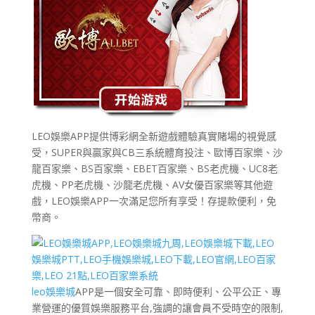
LEO娛樂APP提供博彩網全新遊戲體驗真實賭場的視覺感
受，SUPER與贏家與CB三系統體育投注、歐博百家樂、沙
龍百家樂、BS百家樂、EBET百家樂、BS老虎機、UC8老
虎機、PP老虎機、沙龍老虎機、AV女優百家樂等其他遊
戲，LEO娛樂APP一次滿足您所有享受！存提款便利，免
幣商。
leo娛樂城
APP是一個安全可靠、即時便利、公平公正、專
業營運的優質娛樂服務平台,強調的讓會員不受時空的限制,