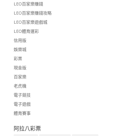
LEO百家樂賺錢
LEO百家樂賺錢攻略
LEO百家樂遊戲城
LEO體育運彩
信用版
娛樂城
彩票
現金版
百家樂
老虎機
電子競技
電子遊戲
體育賽事
阿拉八彩票