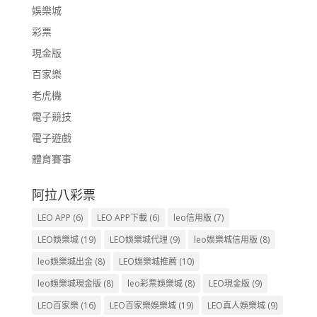
娛樂城
彩票
現金版
百家樂
老虎機
電子競技
電子遊戲
體育賽事
阿拉八彩票
LEO APP
(6)
LEO APP下載
(6)
leo信用版
(7)
LEO娛樂城
(19)
LEO娛樂城代理
(9)
leo娛樂城信用版
(8)
leo娛樂城出金
(8)
LEO娛樂城推薦
(10)
leo娛樂城現金版
(8)
leo彩票娛樂城
(8)
LEO現金版
(9)
LEO百家樂
(16)
LEO百家樂娛樂城
(19)
LEO真人娛樂城
(9)