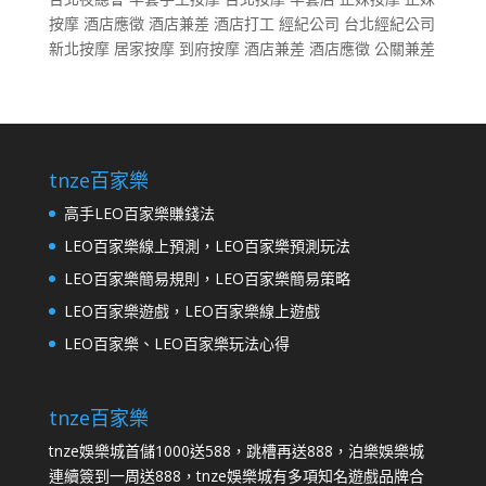
按摩
酒店應徵
酒店兼差
酒店打工
經紀公司
台北經紀公司
新北按摩
居家按摩
到府按摩
酒店兼差
酒店應徵
公關兼差
tnze百家樂
高手LEO百家樂賺錢法
LEO百家樂線上預測，LEO百家樂預測玩法
LEO百家樂簡易規則，LEO百家樂簡易策略
LEO百家樂遊戲，LEO百家樂線上遊戲
LEO百家樂、LEO百家樂玩法心得
tnze百家樂
tnze娛樂城首儲1000送588，跳槽再送888，泊樂娛樂城
連續簽到一周送888，tnze娛樂城有多項知名遊戲品牌合