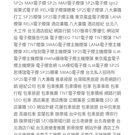
SP2s MAX電子煙
SP2s MAX電子煙彈
SP2s電子煙
sps2
拋棄式電子菸
RELX電子煙彈糖果
SP2S電子煙彈
八大兼職
打工
SP2S煙彈
SP2S電子煙主機
東京魔盒電子煙彈
LANA
煙彈
RELX電子煙彈
酒店兼職
八大兼職
酒店經紀
台北八
大工作
台北酒店經紀
網路行銷
SEO搜尋引擎優化
網站架
設
電子煙廣告代操
電子煙SEO
TNT電子煙
TNT煙彈
TNT
電子煙
TNT煙彈
SWAG電子煙主機煙彈
LANA電子煙主機
煙彈
RELX悅刻電子煙主機煙彈
SP2S電子煙主機煙彈
ILIA
電子煙主機煙彈
meha媚嗨電子煙主機煙彈
東京魔盒電子
煙主機煙彈
電子煙官網
ILIA哩啞電子煙
ILIA電子煙
SP2S
思博瑞電子煙
SP2S糖果
SWAG電子煙
台北私人招待所
SP2S電子煙
八大兼職
推拿按摩
台灣暗黑旅遊
尚奇網路行
銷
經紀公司
包車
包車推薦
包車價格
包車
包車車款
包車
行程
包車旅遊
包車推薦
TNT電子煙彈
包車價格
網路行銷
SEO
包車
酒店兼差
酒店應徵
公關兼差
公關兼職
SEO
酒
店兼職
SEO
網站外鏈
花蓮包車旅遊
包車旅遊
台中包車旅
遊
高雄包車
宜蘭包車
娛樂城
台中包車
包車旅遊
博弈行
銷
娛樂城行銷
SEO娛樂城行銷
台北夜總會
台北夜總會
台
北酒店介紹
台北夜總會推薦
邪骨按摩
網站外鏈
酒店工作
台北夜總會
半套手工按摩
台北按摩
半套店
正妹按摩
正妹