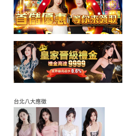
台北八大應徵