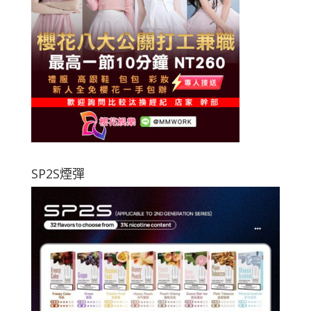
SP2S煙彈