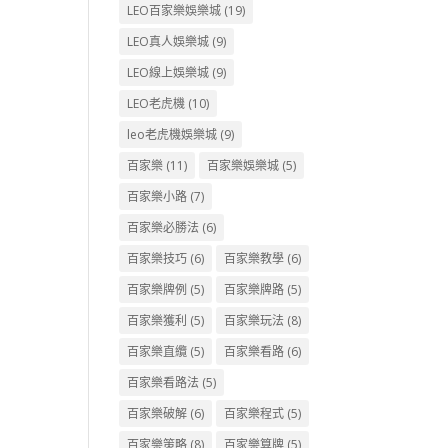
LEO百家樂娛樂城
(19)
LEO真人娛樂城
(9)
LEO線上娛樂城
(9)
LEO老虎機
(10)
leo老虎機娛樂城
(9)
百家樂
(11)
百家樂娛樂城
(5)
百家樂小路
(7)
百家樂必勝法
(6)
百家樂技巧
(6)
百家樂教學
(6)
百家樂牌例
(5)
百家樂牌路
(5)
百家樂獲利
(5)
百家樂玩法
(8)
百家樂直纜
(5)
百家樂看路
(6)
百家樂看路法
(5)
百家樂破解
(6)
百家樂程式
(5)
百家樂策略
(8)
百家樂算牌
(5)