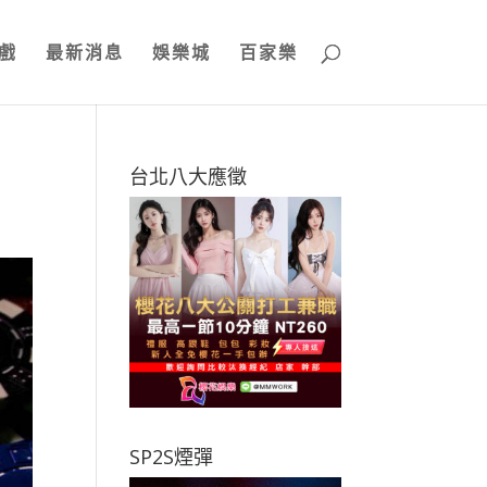
戲
最新消息
娛樂城
百家樂
台北八大應徵
SP2S煙彈