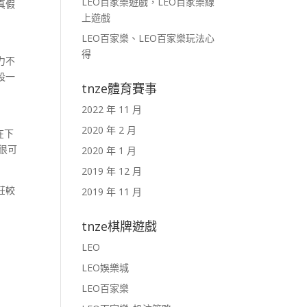
LEO百家樂遊戲，LEO百家樂線
真假
上遊戲
LEO百家樂、LEO百家樂玩法心
得
力不
設一
tnze體育賽事
2022 年 11 月
2020 年 2 月
在下
很可
2020 年 1 月
2019 年 12 月
莊較
2019 年 11 月
tnze棋牌遊戲
LEO
LEO娛樂城
LEO百家樂