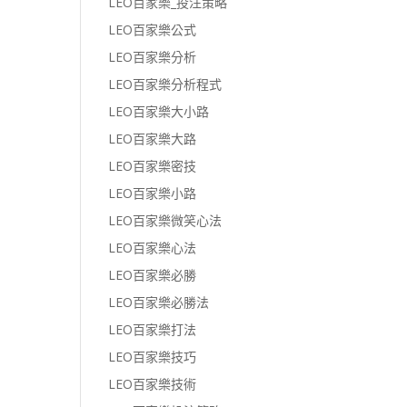
LEO百家樂_投注策略
LEO百家樂公式
LEO百家樂分析
LEO百家樂分析程式
LEO百家樂大小路
LEO百家樂大路
LEO百家樂密技
LEO百家樂小路
LEO百家樂微笑心法
LEO百家樂心法
LEO百家樂必勝
LEO百家樂必勝法
LEO百家樂打法
LEO百家樂技巧
LEO百家樂技術